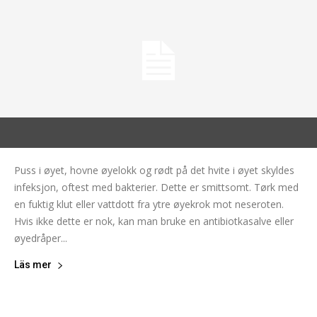
Puss i øyet, hovne øyelokk og rødt på det hvite i øyet skyldes
infeksjon, oftest med bakterier. Dette er smittsomt. Tørk med
en fuktig klut eller vattdott fra ytre øyekrok mot neseroten.
Hvis ikke dette er nok, kan man bruke en antibiotka­salve eller
øyedråper...
Läs mer