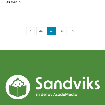
Läs mer
44
45
46