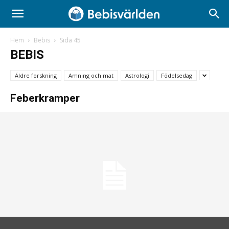
Hem
Bebis
Sida 45
BEBIS
Äldre forskning
Amning och mat
Astrologi
Födelsedag
Feberkramper