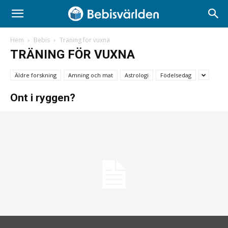
Hem
Bebis
Träning för vuxna
TRÄNING FÖR VUXNA
Äldre forskning
Amning och mat
Astrologi
Födelsedag
Ont i ryggen?