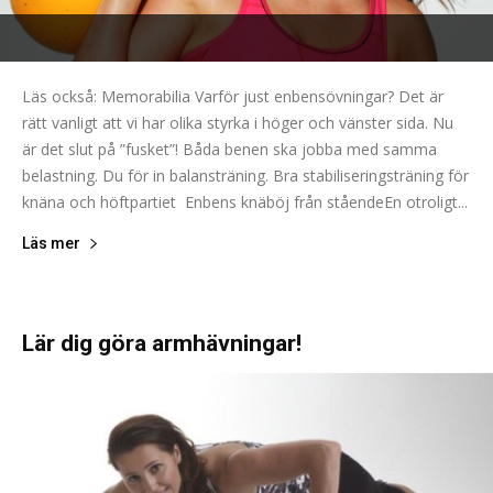
Läs också: Memorabilia Varför just enbensövningar? Det är
rätt vanligt att vi har olika styrka i höger och vänster sida. Nu
är det slut på ”fusket”! Båda benen ska jobba med samma
belastning. Du för in balansträning. Bra stabiliseringsträning för
knäna och höftpartiet Enbens knäböj från ståendeEn otroligt...
Läs mer
Lär dig göra armhävningar!