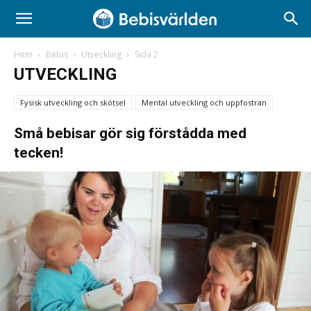
Hem
Bebis
Utveckling
Sida 2
UTVECKLING
Fysisk utveckling och skötsel
Mental utveckling och uppfostran
Små bebisar gör sig förstådda med
tecken!