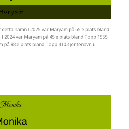
detta namn.I 2025 var Maryam på 65:e plats bland
 I 2024 var Maryam på 45:e plats bland Topp 1555
m på 88:e plats bland Topp 4103 jentenavn i...