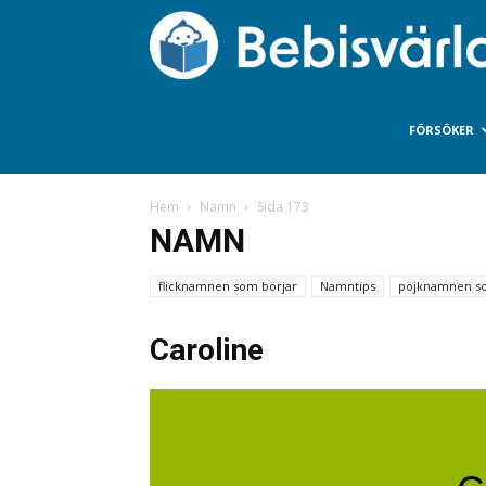
FÖRSÖKER
Hem
Namn
Sida 173
NAMN
flicknamnen som börjar
Namntips
pojknamnen so
Caroline