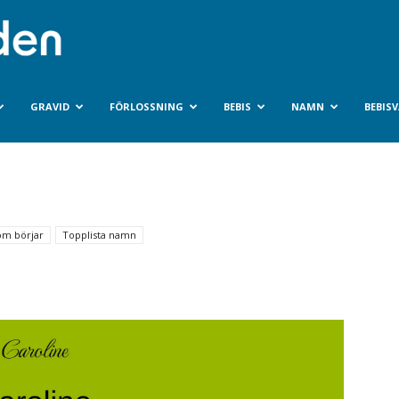
Bebisvarlden.se
GRAVID
FÖRLOSSNING
BEBIS
NAMN
BEBIS
m börjar
Topplista namn