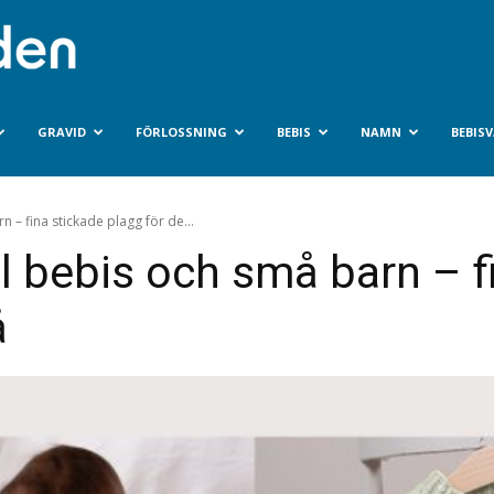
Bebisvarlden.se
GRAVID
FÖRLOSSNING
BEBIS
NAMN
BEBIS
n – fina stickade plagg för de...
ll bebis och små barn – f
å