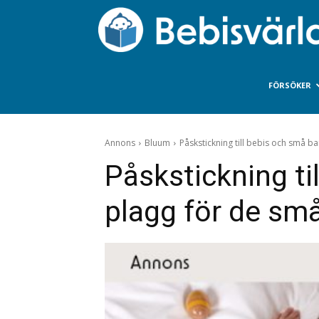
FÖRSÖKER
Annons
Bluum
Påskstickning till bebis och små bar
Påskstickning ti
plagg för de sm