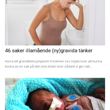
46 saker illamående (ny)gravida tänker
Hurra ett graviditetssymptom! Vi känner oss nöjda över att kunna
bocka av en sak på den inre listan över sådant vi gör rätt...