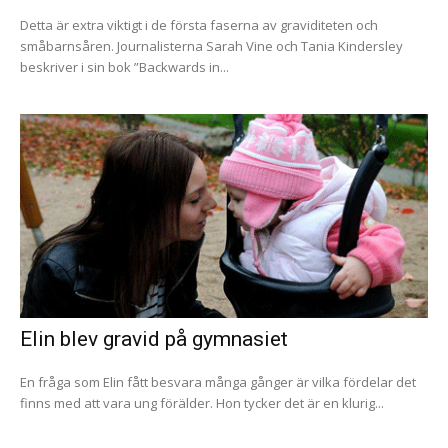
Detta är extra viktigt i de första faserna av graviditeten och
småbarnsåren. Journalisterna Sarah Vine och Tania Kindersley
beskriver i sin bok ”Backwards in...
Elin blev gravid på gymnasiet
En fråga som Elin fått besvara många gånger är vilka fördelar det
finns med att vara ung förälder. Hon tycker det är en klurig...