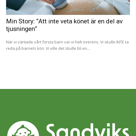
Min Story: ”Att inte veta könet är en del av
tjusningen”
När vi väntade vårt första barn var vi helt överens. Vi skulle INTE ta
reda på barnets kön. Vi ville det skulle bli en...