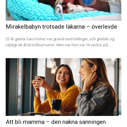
Mirakelbabyn trotsade läkarna – överlevde
25 år gamla Sara Fisher var gravid med tvillingar, och gladde sig
väldigt att åt bli tvåbarnsmor. Men när hon var 16 veckor på...
Att bli mamma – den nakna sanningen