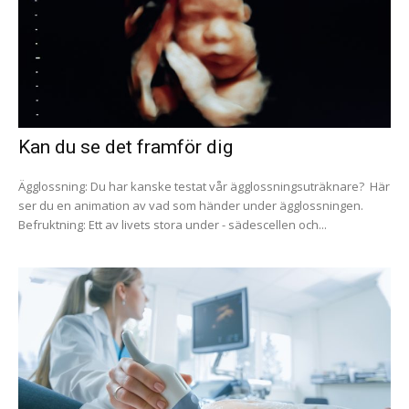
Kan du se det framför dig
Ägglossning: Du har kanske testat vår ägglossningsuträknare? Här
ser du en animation av vad som händer under ägglossningen.
Befruktning: Ett av livets stora under - sädescellen och...