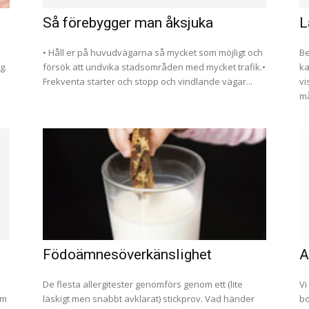
Så förebygger man åksjuka
L
• Håll er på huvudvägarna så mycket som möjligt och
Be
g.
försök att undvika stadsområden med mycket trafik.•
ka
Frekventa starter och stopp och vindlande vägar...
vi
må
Födoämnesöverkänslighet
A
De flesta allergitester genomförs genom ett (lite
Vi
om
läskigt men snabbt avklarat) stickprov. Vad händer
bo