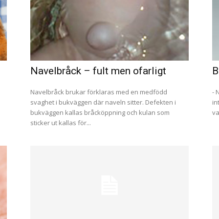
Navelbråck – fult men ofarligt
B
Navelbråck brukar förklaras med en medfödd
- 
svaghet i bukväggen där naveln sitter. Defekten i
in
bukväggen kallas bråcköppning och kulan som
va
sticker ut kallas för...