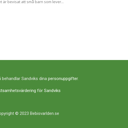
t är bevisat att små barn som lever...
 behandlar Sandviks dina
personuppgifter
.
ktsamhetsvärdering för Sandviks
pyright © 2023 Bebisvarlden.se