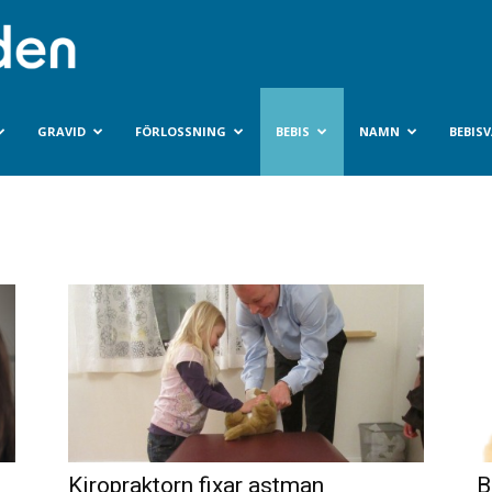
Bebisvarlden.se
GRAVID
FÖRLOSSNING
BEBIS
NAMN
BEBIS
Kiropraktorn fixar astman
B