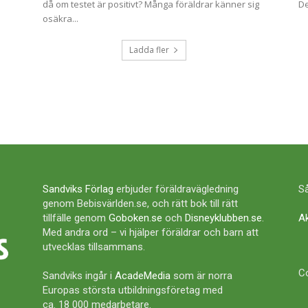
då om testet är positivt? Många föräldrar känner sig
De
osäkra...
Ladda fler
Sandviks Förlag
erbjuder föräldravägledning
Så
genom Bebisvärlden.se, och rätt bok till rätt
tillfälle genom
Goboken.se
och
Disneyklubben.se
.
A
Med andra ord – vi hjälper föräldrar och barn att
utvecklas tillsammans.
Co
Sandviks ingår i
AcadeMedia
som är norra
Europas största utbildningsföretag med
ca. 18 000 medarbetare.