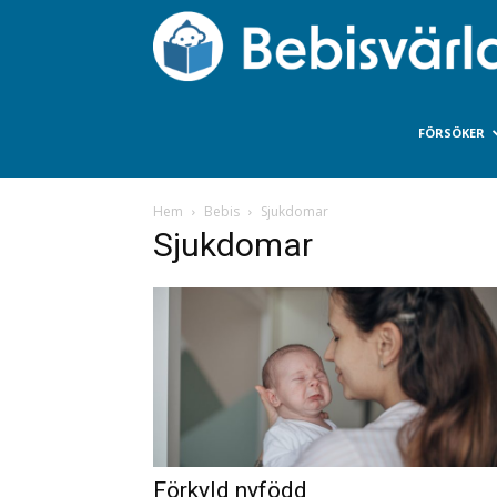
FÖRSÖKER
Hem
Bebis
Sjukdomar
Sjukdomar
Förkyld nyfödd