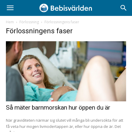
Hem
Förlossning
Förlossningens faser
Förlossningens faser
Så mäter barnmorskan hur öppen du är
När graviditeten närmar sig slutet vill många bli undersökta för att
få veta hur mogen livmodertappen är, eller hur öppna de är. Det