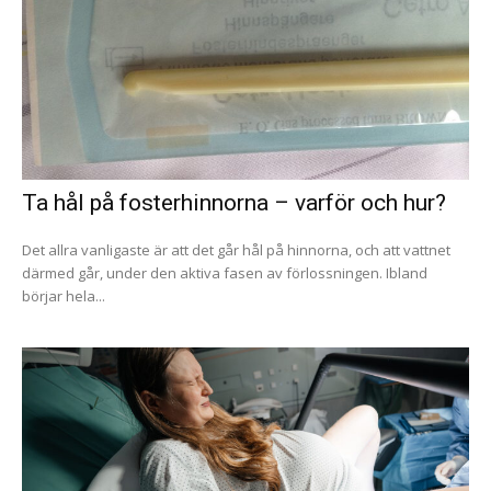
Ta hål på fosterhinnorna – varför och hur?
Det allra vanligaste är att det går hål på hinnorna, och att vattnet
därmed går, under den aktiva fasen av förlossningen. Ibland
börjar hela...