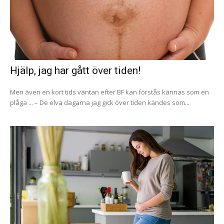
Hjälp, jag har gått över tiden!
Men även en kort tids väntan efter BF kan förstås kännas som en
plåga ... – De elva dagarna jag gick över tiden kändes som...