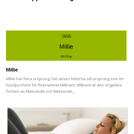
Millie
Millie har flera ursprung. Det anses helst ha sitt ursprung som en
husdjursform för flicknamnet Millicent. Millicent är den engelska
formen av Melisande och Melisende,...