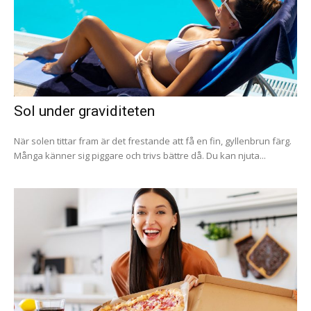
Sol under graviditeten
När solen tittar fram är det frestande att få en fin, gyllenbrun färg.
Många känner sig piggare och trivs bättre då. Du kan njuta...