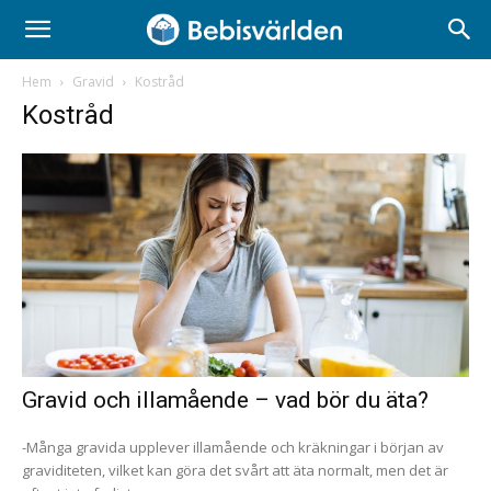
Hem
Gravid
Kostråd
Kostråd
Gravid och illamående – vad bör du äta?
-Många gravida upplever illamående och kräkningar i början av
graviditeten, vilket kan göra det svårt att äta normalt, men det är