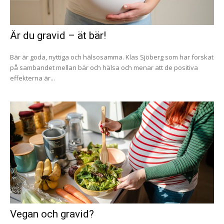
Är du gravid – ät bär!
Bär är goda, nyttiga och hälsosamma. Klas Sjöberg som har forskat
på sambandet mellan bär och hälsa och menar att de positiva
effekterna är...
Vegan och gravid?