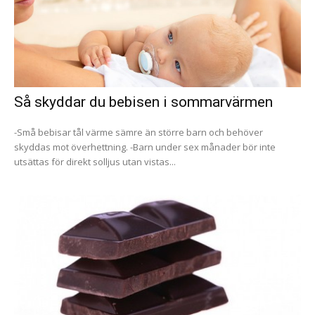
Så skyddar du bebisen i sommarvärmen
-Små bebisar tål värme sämre än större barn och behöver
skyddas mot överhettning. -Barn under sex månader bör inte
utsättas för direkt solljus utan vistas...