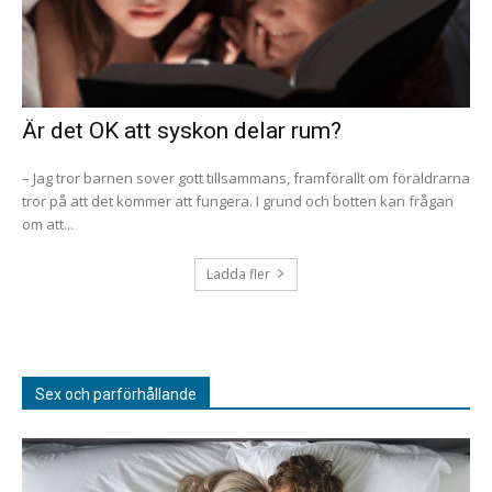
Är det OK att syskon delar rum?
– Jag tror barnen sover gott tillsammans, framförallt om föräldrarna
tror på att det kommer att fungera. I grund och botten kan frågan
om att...
Ladda fler
Sex och parförhållande