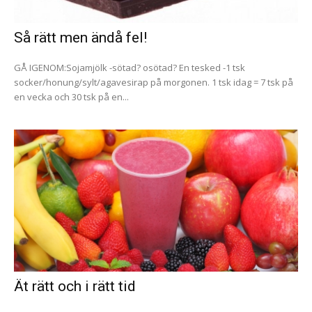
Så rätt men ändå fel!
GÅ IGENOM:Sojamjölk -sötad? osötad? En tesked -1 tsk
socker/honung/sylt/agavesirap på morgonen. 1 tsk idag = 7 tsk på
en vecka och 30 tsk på en...
Ät rätt och i rätt tid