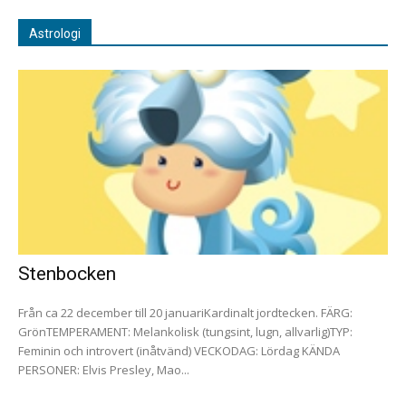
Astrologi
Stenbocken
Från ca 22 december till 20 januariKardinalt jordtecken. FÄRG:
GrönTEMPERAMENT: Melankolisk (tungsint, lugn, allvarlig)TYP:
Feminin och introvert (inåtvänd) VECKODAG: Lördag KÄNDA
PERSONER: Elvis Presley, Mao...