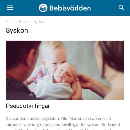
Hem
Bebis
Syskon
Syskon
Pseudotvillingar
Det var den danske psykiatern Oluf Martensen-Larsen som
introducerade begreppet pseudotvillingar för syskon födda med