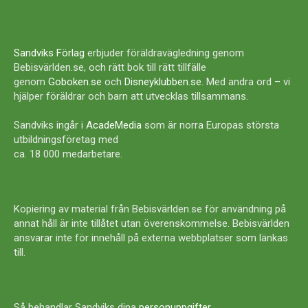
Sandviks Förlag
erbjuder föräldravägledning genom
Bebisvärlden.se, och rätt bok till rätt tillfälle
genom
Goboken.se
och
Disneyklubben.se
. Med andra ord – vi
hjälper föräldrar och barn att utvecklas tillsammans.
Sandviks ingår i
AcadeMedia
som är norra Europas största
utbildningsföretag med
ca. 18 000 medarbetare.
Kopiering av material från Bebisvärlden.se för användning på
annat håll är inte tillåtet utan överenskommelse. Bebisvärlden
ansvarar inte för innehåll på externa webbplatser som länkas
till.
Så behandlar Sandviks dina
personuppgifter
.