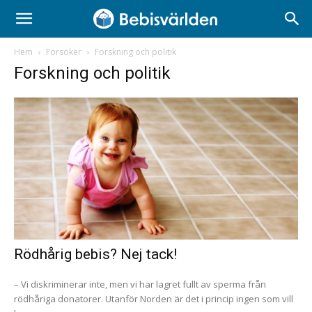
Hem
Försöker
Forskning och politik
Forskning och politik
Rödhårig bebis? Nej tack!
– Vi diskriminerar inte, men vi har lagret fullt av sperma från
rödhåriga donatorer. Utanför Norden är det i princip ingen som vill