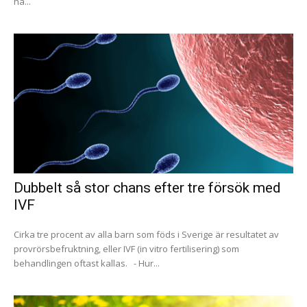
ha...
Dubbelt så stor chans efter tre försök med
IVF
Cirka tre procent av alla barn som föds i Sverige är resultatet av
provrörsbefruktning, eller IVF (in vitro fertilisering) som
behandlingen oftast kallas. - Hur...