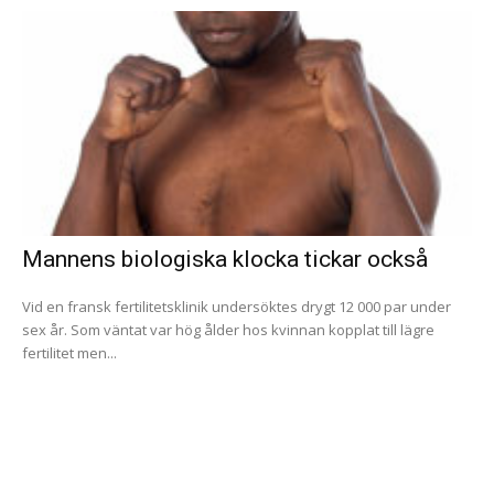
Mannens biologiska klocka tickar också
Vid en fransk fertilitetsklinik undersöktes drygt 12 000 par under
sex år. Som väntat var hög ålder hos kvinnan kopplat till lägre
fertilitet men...