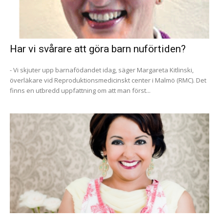
Har vi svårare att göra barn nuförtiden?
- Vi skjuter upp barnafödandet idag, säger Margareta Kitlinski,
överläkare vid Reproduktionsmedicinskt center i Malmö (RMC). Det
finns en utbredd uppfattning om att man först...