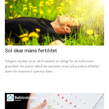
Sol ökar mäns fertilitet
Tidigare studier visar att D-vitamin är viktigt för en hälsosam
graviditet. Nu pekar alltså de senaste rönen på positiva effekter
även för mannens sperma. Men...