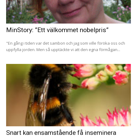
MinStory: ”Ett välkommet nobelpris”
"En gång i tiden var det sambon och jag som ville föröka oss och
uppfylla jorden. Men så upptäckte vi att den egna förmågan...
Snart kan ensamstående få inseminera