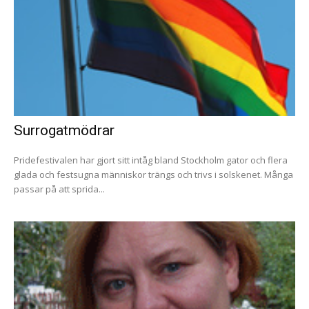
Surrogatmödrar
Pridefestivalen har gjort sitt intåg bland Stockholm gator och flera
glada och festsugna människor trängs och trivs i solskenet. Många
passar på att sprida...