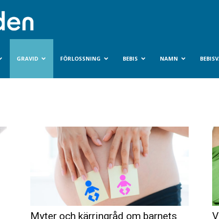
Bebisvarlden.se
GRAVID
FÖRLOSSNING
BEBIS
NAMN
BEBIS
Myter och kärringråd om barnets
V