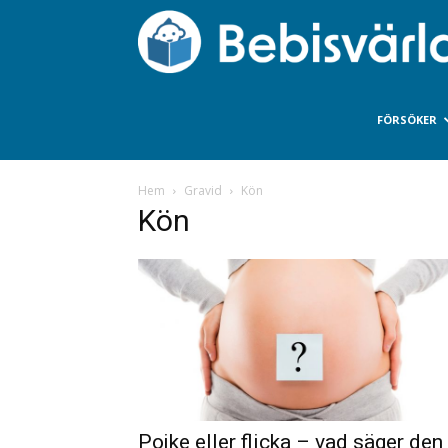
FÖRSÖKER
Hem
Gravid
Kön
Kön
Pojke eller flicka – vad säger den