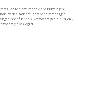
rnets kön bestäms redan vid befruktningen,
nom att den sädescell som penetrerar ägget
tingen innehåller en x- kromosom (flicka) eller en y
romosom (pojke). Ägget...