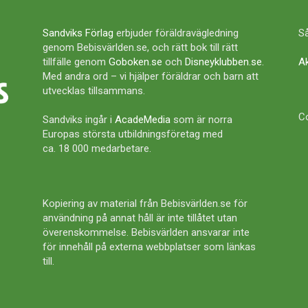
Sandviks Förlag
erbjuder föräldravägledning
Så
genom Bebisvärlden.se, och rätt bok till rätt
tillfälle genom
Goboken.se
och
Disneyklubben.se
.
A
Med andra ord – vi hjälper föräldrar och barn att
utvecklas tillsammans.
Co
Sandviks ingår i
AcadeMedia
som är norra
Europas största utbildningsföretag med
ca. 18 000 medarbetare.
Kopiering av material från Bebisvärlden.se för
användning på annat håll är inte tillåtet utan
överenskommelse. Bebisvärlden ansvarar inte
för innehåll på externa webbplatser som länkas
till.