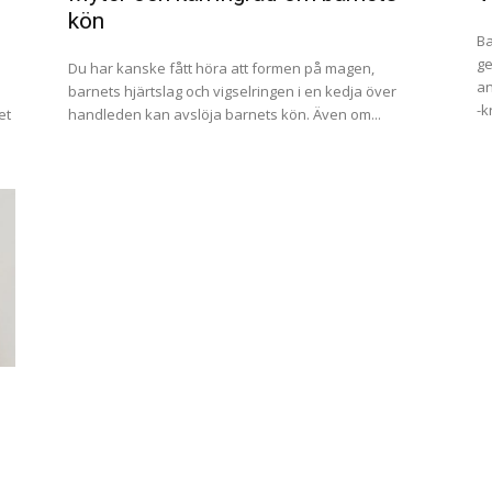
kön
Ba
ge
Du har kanske fått höra att formen på magen,
an
barnets hjärtslag och vigselringen i en kedja över
-k
et
handleden kan avslöja barnets kön. Även om...