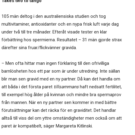
Takes two to tango
105 män deltog i den australiensiska studien och tog
multivitaminer, antioxidanter och en nypa frisk luft varje dag
under två till tre månader. Efteråt visade tester en klar
förbättring hos spermierna. Resultatet – 31 män gjorde strax
därefter sina fruar/flickvänner gravida.
– Men ofta hittar man ingen förklaring till den ofrivilliga
barnlösheten hos ett par som är under utredning. Inte sällan
blir man sen gravid med en ny partner. Då kan det handla om
att båda i det första paret
tillsammans
haft nedsatt fertilitet,
till exempel hög ålder på kvinnan och mindre bra spermaprov
från mannen. När en ny partner sen kommer in med bättre
förutsättningar kan det räcka för en graviditet. Det handlar
alltså till viss del om yttre omständigheter men också om att
paret är kompatibelt, säger Margareta Kitlinski.