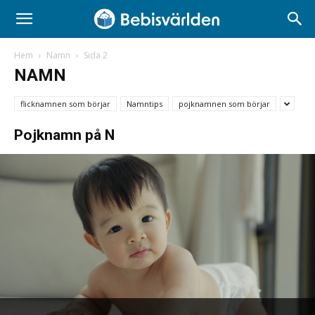
Hem
Namn
Sida 2
NAMN
flicknamnen som börjar
Namntips
pojknamnen som börjar
Pojknamn på N