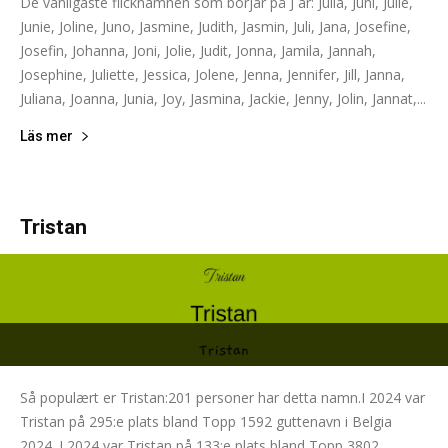
De vanligaste flicknamnen som börjar på J är: Julia, Juni, Julie,
Junie, Joline, Juno, Jasmine, Judith, Jasmin, Juli, Jana, Josefine,
Josefin, Johanna, Joni, Jolie, Judit, Jonna, Jamila, Jannah,
Josephine, Juliette, Jessica, Jolene, Jenna, Jennifer, Jill, Janna,
Juliana, Joanna, Junia, Joy, Jasmina, Jackie, Jenny, Jolin, Jannat,...
Läs mer
Tristan
Så populært er Tristan:201 personer har detta namn.I 2024 var
Tristan på 295:e plats bland Topp 1592 guttenavn i Belgia
2024. I 2024 var Tristan på 133:e plats bland Topp 3802