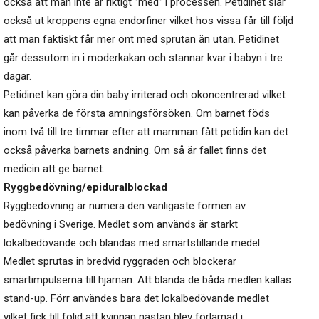
också att man inte är riktigt ”med” i processen. Petidinet slår
också ut kroppens egna endorfiner vilket hos vissa får till följd
att man faktiskt får mer ont med sprutan än utan. Petidinet
går dessutom in i moderkakan och stannar kvar i babyn i tre
dagar.
Petidinet kan göra din baby irriterad och okoncentrerad vilket
kan påverka de första amningsförsöken. Om barnet föds
inom två till tre timmar efter att mamman fått petidin kan det
också påverka barnets andning. Om så är fallet finns det
medicin att ge barnet.
Ryggbedövning/epiduralblockad
Ryggbedövning är numera den vanligaste formen av
bedövning i Sverige. Medlet som används är starkt
lokalbedövande och blandas med smärtstillande medel.
Medlet sprutas in bredvid ryggraden och blockerar
smärtimpulserna till hjärnan. Att blanda de båda medlen kallas
stand-up. Förr användes bara det lokalbedövande medlet
vilket fick till följd att kvinnan nästan blev förlamad i