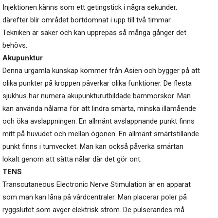
Injektionen känns som ett getingstick i några sekunder,
därefter blir området bortdomnat i upp till två timmar.
Tekniken är säker och kan upprepas så många gånger det
behövs.
Akupunktur
Denna urgamla kunskap kommer från Asien och bygger på att
olika punkter på kroppen påverkar olika funktioner. De flesta
sjukhus har numera akupunkturutbildade barnmorskor. Man
kan använda nålarna för att lindra smärta, minska illamående
och öka avslappningen. En allmänt avslappnande punkt finns
mitt på huvudet och mellan ögonen. En allmänt smärtstillande
punkt finns i tumvecket. Man kan också påverka smärtan
lokalt genom att sätta nålar där det gör ont.
TENS
Transcutaneous Electronic Nerve Stimulation är en apparat
som man kan låna på vårdcentraler. Man placerar poler på
ryggslutet som avger elektrisk ström. De pulserandes må