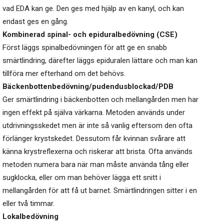
vad EDA kan ge. Den ges med hjälp av en kanyl, och kan
endast ges en gång.
Kombinerad spinal- och epiduralbedövning (CSE)
Först läggs spinalbedövningen för att ge en snabb
smärtlindring, därefter läggs epiduralen lättare och man kan
tillföra mer efterhand om det behövs.
Bäckenbottenbedövning/pudendusblockad/PDB
Ger smärtlindring i bäckenbotten och mellangården men har
ingen effekt på själva värkarna. Metoden används under
utdrivningsskedet men är inte så vanlig eftersom den ofta
förlänger krystskedet. Dessutom får kvinnan svårare att
känna krystreflexerna och riskerar att brista. Ofta används
metoden numera bara när man måste använda tång eller
sugklocka, eller om man behöver lägga ett snitt i
mellangården för att få ut barnet. Smärtlindringen sitter i en
eller två timmar.
Lokalbedövning