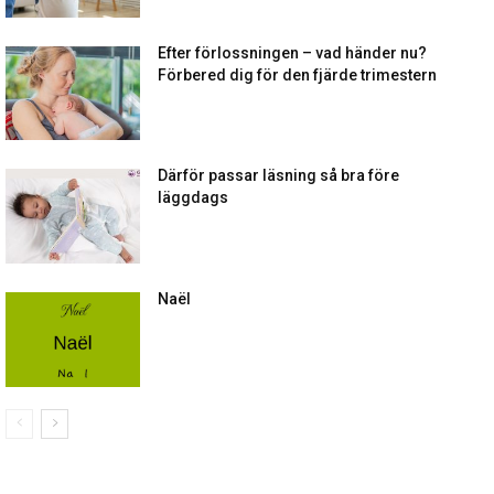
Efter förlossningen – vad händer nu?
Förbered dig för den fjärde trimestern
Därför passar läsning så bra före
läggdags
Naël