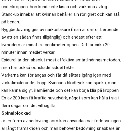
underkroppen, hon kunde inte kissa och värkarna avtog.
Stand-up innebär att kvinnan behåller sin rörlighet och kan stå
på benen.
Ryggbedövning ges av narkosläkare (man är därför beroende
av att en sådan finns tillgänglig) och endast efter att
livmodern är minst tre centimeter öppen. Det tar cirka 20
minuter innan medlet verkar.
Epidural är den absolut mest effektiva smärtlindringsmetoden,
men har också oönskade sidoeffekter:
Värkarna kan förlängas och får då sättas igång igen med
värkstimulerande dropp. Kvinnans blodtryck kan sjunka, man
kan känna sig yr, illamående och det kan börja klia på kroppen.
En av 200 kan få kraftig huvudvärk, något som kan hålla i sig i
flera dagar om det vill sig illa.
Spinalblockad
är en form av bedövning som kan användas när förlossningen
är långt framskriden och man behöver bedövning snabbare än