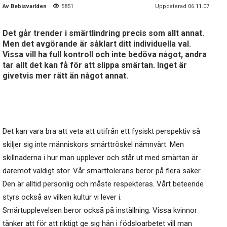
Av
Bebisvarlden
5851
Uppdaterad 06.11.07
Det går trender i smärtlindring precis som allt annat.
Men det avgörande är såklart ditt individuella val.
Vissa vill ha full kontroll och inte bedöva något, andra
tar allt det kan få för att slippa smärtan. Inget är
givetvis mer rätt än något annat.
Det kan vara bra att veta att utifrån ett fysiskt perspektiv så
skiljer sig inte människors smärttröskel nämnvärt. Men
skillnaderna i hur man upplever och står ut med smärtan är
däremot väldigt stor. Vår smärttolerans beror på flera saker.
Den är alltid personlig och måste respekteras. Vårt beteende
styrs också av vilken kultur vi lever i.
Smärtupplevelsen beror också på inställning. Vissa kvinnor
tänker att för att riktigt ge sig hän i födsloarbetet vill man