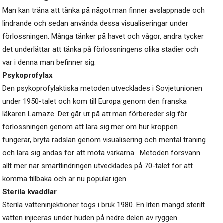
Man kan träna att tänka på något man finner avslappnade och
lindrande och sedan använda dessa visualiseringar under
förlossningen. Många tänker på havet och vågor, andra tycker
det underlättar att tänka på förlossningens olika stadier och
var i denna man befinner sig.
Psykoprofylax
Den psykoprofylaktiska metoden utvecklades i Sovjetunionen
under 1950-talet och kom till Europa genom den franska
läkaren Lamaze. Det går ut på att man förbereder sig för
förlossningen genom att lära sig mer om hur kroppen
fungerar, bryta rädslan genom visualisering och mental träning
och lära sig andas för att möta värkarna. Metoden försvann
allt mer när smärtlindringen utvecklades på 70-talet för att
komma tillbaka och är nu populär igen.
Sterila kvaddlar
Sterila vatteninjektioner togs i bruk 1980. En liten mängd sterilt
vatten injiceras under huden på nedre delen av ryggen.