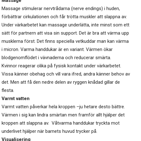
Massage
Massage stimulerar nervtrådarna (nerve endings) i huden,
förbättrar cirkulationen och får trötta muskler att slappna av.
Under värkarbetet kan massage underlätta, inte minst som ett
sätt för partnern att visa sin support. Det är bra att värma upp
musklerna först. Det finns speciella vetkuddar man kan värma
i micron. Varma handdukar är en variant. Värmen ökar
blodgenomflödet i vävnaderna och reducerar smärta.
Kvinnor reagerar olika på fysisk kontakt under värkarbetet.
Vissa känner obehag och vill vara ifred, andra känner behov av
det. Men att få den nedre delen av ryggen knådad gillar de
flesta.
Varmt vatten
Varmt vatten påverkar hela kroppen –ju hetare desto bättre.
Värmen i sig kan lindra smärtan men framför allt hjälper det
kroppen att slappna av. Våtvarma handdukar tryckta mot
underlivet hjälper när barnets huvud trycker på.
Visualisering