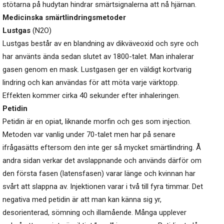
stötarna på hudytan hindrar smärtsignalerna att nå hjärnan.
Medicinska smärtlindringsmetoder
Lustgas
(N2O)
Lustgas består av en blandning av dikväveoxid och syre och
har använts ända sedan slutet av 1800-talet. Man inhalerar
gasen genom en mask. Lustgasen ger en väldigt kortvarig
lindring och kan användas för att möta varje värktopp.
Effekten kommer cirka 40 sekunder efter inhaleringen.
Petidin
Petidin är en opiat, liknande morfin och ges som injection.
Metoden var vanlig under 70-talet men har på senare
ifrågasätts eftersom den inte ger så mycket smärtlindring. Å
andra sidan verkar det avslappnande och används därför om
den första fasen (latensfasen) varar länge och kvinnan har
svårt att slappna av. Injektionen varar i två till fyra timmar. Det
negativa med petidin är att man kan känna sig yr,
desorienterad, sömning och illamående. Många upplever