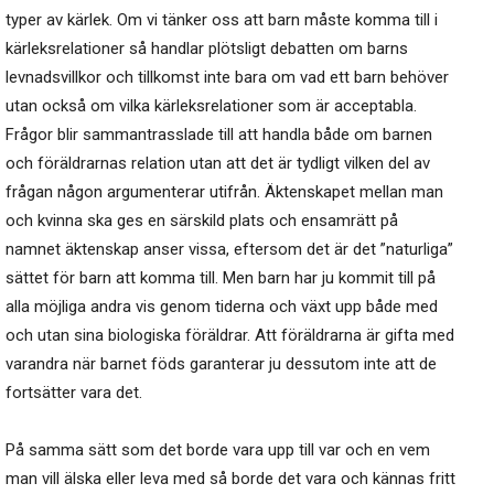
typer av kärlek. Om vi tänker oss att barn måste komma till i
kärleksrelationer så handlar plötsligt debatten om barns
levnadsvillkor och tillkomst inte bara om vad ett barn behöver
utan också om vilka kärleksrelationer som är acceptabla.
Frågor blir sammantrasslade till att handla både om barnen
och föräldrarnas relation utan att det är tydligt vilken del av
frågan någon argumenterar utifrån. Äktenskapet mellan man
och kvinna ska ges en särskild plats och ensamrätt på
namnet äktenskap anser vissa, eftersom det är det ”naturliga”
sättet för barn att komma till. Men barn har ju kommit till på
alla möjliga andra vis genom tiderna och växt upp både med
och utan sina biologiska föräldrar. Att föräldrarna är gifta med
varandra när barnet föds garanterar ju dessutom inte att de
fortsätter vara det.
På samma sätt som det borde vara upp till var och en vem
man vill älska eller leva med så borde det vara och kännas fritt