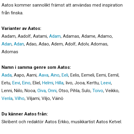
Aatos kommer sannolikt främst att användas med inspiration
från finska.
Varianter av Aatos:
Aadam
,
Aadolf
,
Aatami
,
Adam
,
Adamas
,
Adame
,
Adamo
,
Adan
,
Adan
,
Adao
,
Adao
,
Adem
,
Adolf
,
Adolv
,
Adomas
,
Adomas
Namn i samma genre som Aatos:
Aada
,
Aapo
,
Aarni
,
Aava
,
Aino
,
Eeli
,
Eelis
,
Eemeli
,
Eemi
,
Eemil
,
Eetu
,
Eevi
,
Eino
,
Eliel
,
Helmi
,
Hilla
,
Iivo
,
Jooa
,
Kerttu
,
Leevi
,
Lenni
,
Niilo
,
Nooa
,
Oiva
,
Onni
,
Otso
,
Pihla
,
Sulo
,
Toivo
,
Veikko
,
Venla
,
Vilho
,
Viljami
,
Viljo
,
Väinö
Du känner Aatos från:
Skribent och redaktör Aatos Erkko, musikkartist Aatos Ketvel.