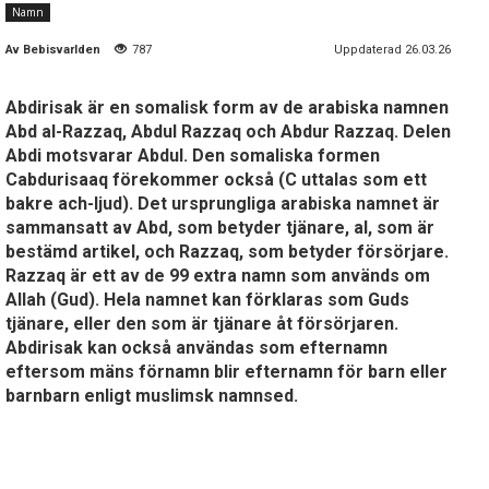
Namn
Av
Bebisvarlden
787
Uppdaterad 26.03.26
Abdirisak är en somalisk form av de arabiska namnen
Abd al-Razzaq, Abdul Razzaq och Abdur Razzaq. Delen
Abdi motsvarar Abdul. Den somaliska formen
Cabdurisaaq förekommer också (C uttalas som ett
bakre ach-ljud). Det ursprungliga arabiska namnet är
sammansatt av Abd, som betyder tjänare, al, som är
bestämd artikel, och Razzaq, som betyder försörjare.
Razzaq är ett av de 99 extra namn som används om
Allah (Gud). Hela namnet kan förklaras som Guds
tjänare, eller den som är tjänare åt försörjaren.
Abdirisak kan också användas som efternamn
eftersom mäns förnamn blir efternamn för barn eller
barnbarn enligt muslimsk namnsed.