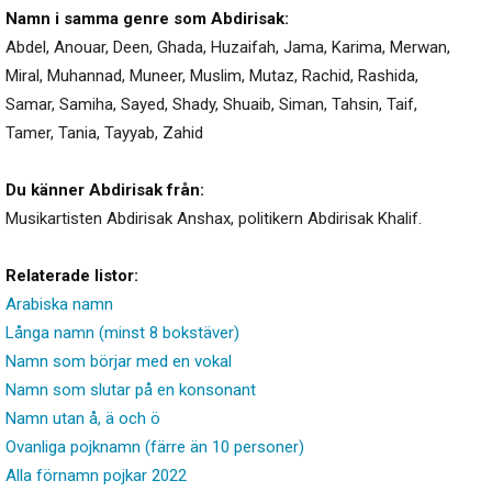
Namn i samma genre som Abdirisak:
Abdel
,
Anouar
,
Deen
,
Ghada
,
Huzaifah
,
Jama
,
Karima
,
Merwan
,
Miral
,
Muhannad
,
Muneer
,
Muslim
,
Mutaz
,
Rachid
,
Rashida
,
Samar
,
Samiha
,
Sayed
,
Shady
,
Shuaib
,
Siman
,
Tahsin
,
Taif
,
Tamer
,
Tania
,
Tayyab
,
Zahid
Du känner Abdirisak från:
Musikartisten Abdirisak Anshax, politikern Abdirisak Khalif.
Relaterade listor:
Arabiska namn
Långa namn (minst 8 bokstäver)
Namn som börjar med en vokal
Namn som slutar på en konsonant
Namn utan å, ä och ö
Ovanliga pojknamn (färre än 10 personer)
Alla förnamn pojkar 2022