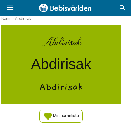
Namn
Abdirisak
Abdirisak
Abdirisak
Abdirisak
Min namnlista