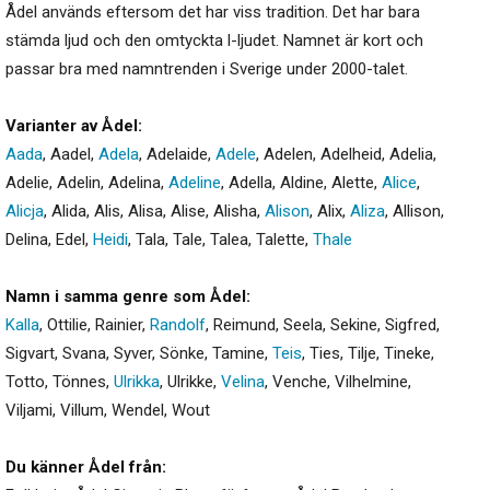
Ådel används eftersom det har viss tradition. Det har bara
stämda ljud och den omtyckta l-ljudet. Namnet är kort och
passar bra med namntrenden i Sverige under 2000-talet.
Varianter av Ådel:
Aada
,
Aadel
,
Adela
,
Adelaide
,
Adele
,
Adelen
,
Adelheid
,
Adelia
,
Adelie
,
Adelin
,
Adelina
,
Adeline
,
Adella
,
Aldine
,
Alette
,
Alice
,
Alicja
,
Alida
,
Alis
,
Alisa
,
Alise
,
Alisha
,
Alison
,
Alix
,
Aliza
,
Allison
,
Delina
,
Edel
,
Heidi
,
Tala
,
Tale
,
Talea
,
Talette
,
Thale
Namn i samma genre som Ådel:
Kalla
,
Ottilie
,
Rainier
,
Randolf
,
Reimund
,
Seela
,
Sekine
,
Sigfred
,
Sigvart
,
Svana
,
Syver
,
Sönke
,
Tamine
,
Teis
,
Ties
,
Tilje
,
Tineke
,
Totto
,
Tönnes
,
Ulrikka
,
Ulrikke
,
Velina
,
Venche
,
Vilhelmine
,
Viljami
,
Villum
,
Wendel
,
Wout
Du känner Ådel från: