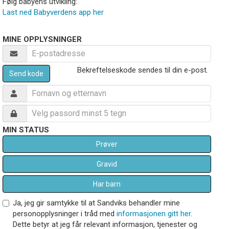
Følg babyens utvikling:
Last ned Babyverdens app her
MINE OPPLYSNINGER
Bekreftelseskode sendes til din e-post.
Send kode
MIN STATUS
Prøver
Gravid
Har barn
Ja, jeg gir samtykke til at Sandviks behandler mine
personopplysninger i tråd med
informasjonen gitt her
.
Dette betyr at jeg får relevant informasjon, tjenester og