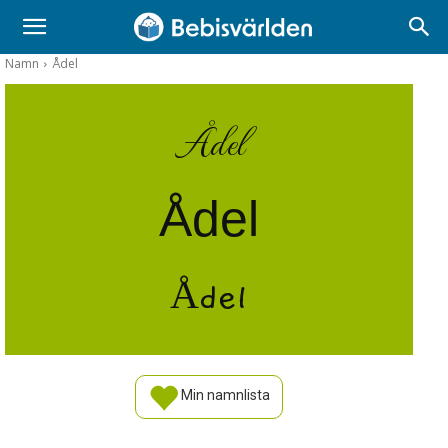
Namn
Ådel
Ådel
Ådel
Ådel
Min namnlista