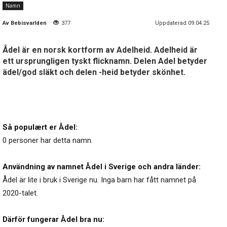
Namn
Av
Bebisvarlden
377
Uppdaterad 09.04.25
Ådel är en norsk kortform av Adelheid. Adelheid är
ett ursprungligen tyskt flicknamn. Delen Adel betyder
ädel/god släkt och delen -heid betyder skönhet.
Så populært er Ådel:
0 personer har detta namn.
Användning av namnet Ådel i Sverige och andra länder:
Ådel är lite i bruk i Sverige nu. Inga barn har fått namnet på
2020-talet.
Därför fungerar Ådel bra nu: