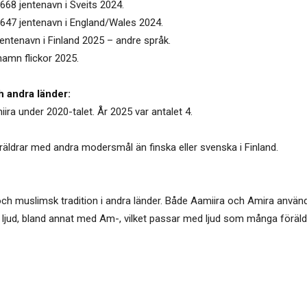
668 jentenavn i Sveits 2024.
7647 jentenavn i England/Wales 2024.
jentenavn i Finland 2025 – andre språk.
namn flickor 2025.
h andra länder:
iira under 2020-talet. År 2025 var antalet 4.
föräldrar med andra modersmål än finska eller svenska i Finland.
och muslimsk tradition i andra länder. Både Aamiira och Amira använd
ljud, bland annat med Am-, vilket passar med ljud som många föräldra