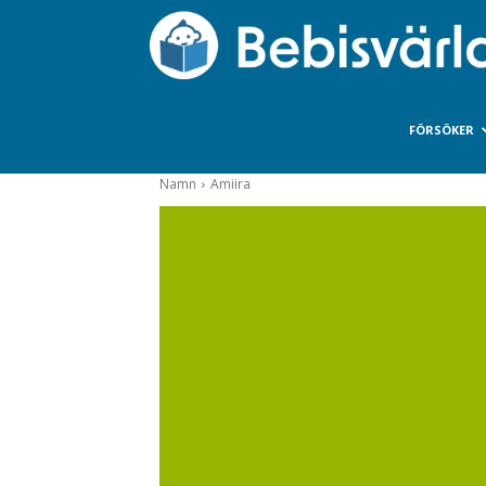
FÖRSÖKER
Namn
Amiira