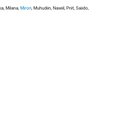
ka
,
Milana
,
Miron
,
Muhudiin
,
Nawiil
,
Priit
,
Saiido
,