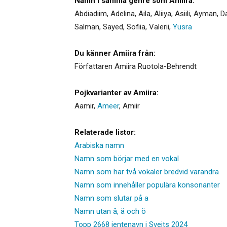
Namn i samma genre som Amiira:
Abdiadiim
,
Adelina
,
Aila
,
Aliiya
,
Asiili
,
Ayman
,
D
Salman
,
Sayed
,
Sofiia
,
Valerii
,
Yusra
Du känner Amiira från:
Författaren Amiira Ruotola-Behrendt
Pojkvarianter av Amiira:
Aamir
,
Ameer
,
Amiir
Relaterade listor:
Arabiska namn
Namn som börjar med en vokal
Namn som har två vokaler bredvid varandra
Namn som innehåller populära konsonanter
Namn som slutar på a
Namn utan å, ä och ö
Topp 2668 jentenavn i Sveits 2024