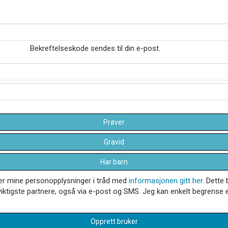
Bekreftelseskode sendes til din e-post.
Prøver
Gravid
Har barn
dler mine personopplysninger i tråd med
informasjonen gitt her
. Dette 
iktigste partnere, også via e-post og SMS. Jeg kan enkelt begrense el
Opprett bruker