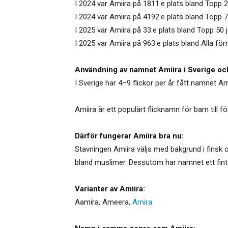
I 2024 var Amiira på 1811:e plats bland Topp 2
I 2024 var Amiira på 4192:e plats bland Topp 
I 2025 var Amiira på 33:e plats bland Topp 50 
I 2025 var Amiira på 963:e plats bland Alla för
Användning av namnet Amiira i Sverige oc
I Sverige har 4–9 flickor per år fått namnet Am
Amiira är ett populärt flicknamn för barn till 
Därför fungerar Amiira bra nu:
Stavningen Amiira väljs med bakgrund i finsk 
bland muslimer. Dessutom har namnet ett fint 
Varianter av Amiira:
Aamira
,
Ameera
,
Amira