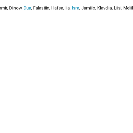
amir
,
Diinow
,
Dua
,
Falastiin
,
Hafsa
,
Iia
,
Isra
,
Jamiilo
,
Klavdiia
,
Liisi
,
Melii