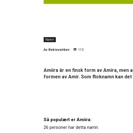
Namn
Av
Bebisvarlden
113
Amiira är en finsk form av Amira, men an
formen av Amir. Som flicknamn kan det 
Så populært er Amiira:
26 personer har detta namn.