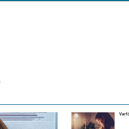
Varfö