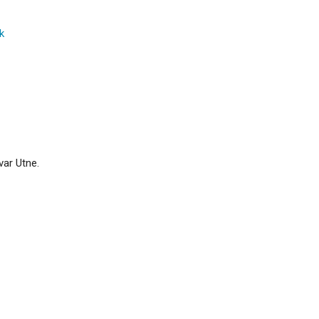
k
var Utne.