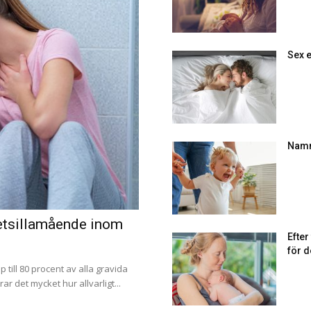
Sex e
Namn
tetsillamående inom
Efte
för d
p till 80 procent av alla gravida
r det mycket hur allvarligt...