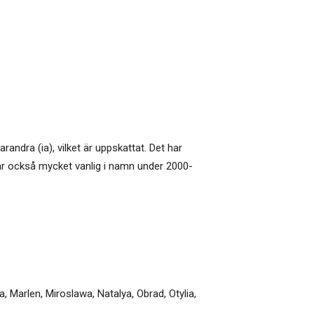
arandra (ia), vilket är uppskattat. Det har
 är också mycket vanlig i namn under 2000-
a
,
Marlen
,
Miroslawa
,
Natalya
,
Obrad
,
Otylia
,