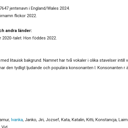
p 7647 jentenavn i England/Wales 2024.
förnamn flickor 2022.
ch andra länder:
der 2020-talet. Hon föddes 2022.
 med litauisk bakgrund. Namnet har två vokaler i olika stavelser intill v
 har den tydligt ljudande och populära konsonanten l. Konsonanten r
lamur
,
Ivanka
,
Janko
,
Jiri
,
Jozsef
,
Kata
,
Katalin
,
Kitti
,
Konstancja
,
Laim
,
Vid