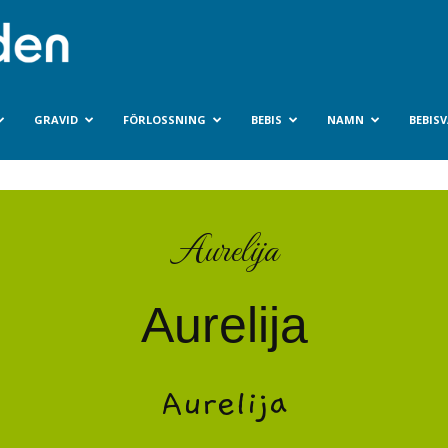
Bebisvarlden.se
GRAVID
FÖRLOSSNING
BEBIS
NAMN
BEBIS
Aurelija
Aurelija
Aurelija