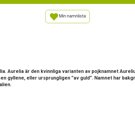
Min namnlista
lia. Aurelia är den kvinnliga varianten av pojknamnet Aureliu
n gyllene, eller ursprungligen ”av guld”. Namnet har bakgru
alien.