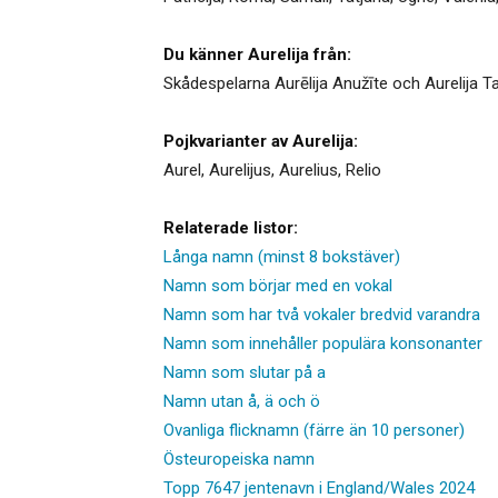
Du känner Aurelija från:
Skådespelarna Aurēlija Anužīte och Aurelija Ta
Pojkvarianter av Aurelija:
Aurel
,
Aurelijus
,
Aurelius
,
Relio
Relaterade listor:
Långa namn (minst 8 bokstäver)
Namn som börjar med en vokal
Namn som har två vokaler bredvid varandra
Namn som innehåller populära konsonanter
Namn som slutar på a
Namn utan å, ä och ö
Ovanliga flicknamn (färre än 10 personer)
Östeuropeiska namn
Topp 7647 jentenavn i England/Wales 2024