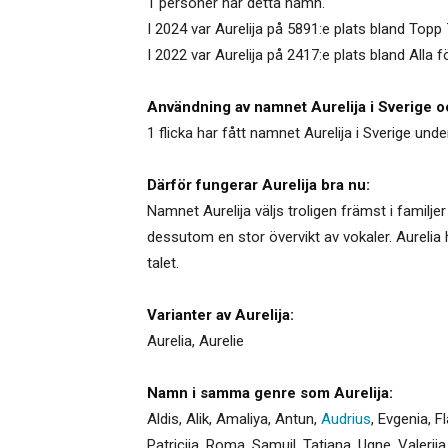
1 personer har detta namn.
I 2024 var Aurelija på 5891:e plats bland Top
I 2022 var Aurelija på 2417:e plats bland Alla 
Användning av namnet Aurelija i Sverige o
1 flicka har fått namnet Aurelija i Sverige un
Därför fungerar Aurelija bra nu:
Namnet Aurelija väljs troligen främst i familjer
dessutom en stor övervikt av vokaler. Aurelia
talet.
Varianter av Aurelija:
Aurelia
,
Aurelie
Namn i samma genre som Aurelija:
Aldis
,
Alik
,
Amaliya
,
Antun
,
Audrius
,
Evgenia
,
F
Patricija
,
Roma
,
Samuil
,
Tatjana
,
Ugne
,
Valeriia