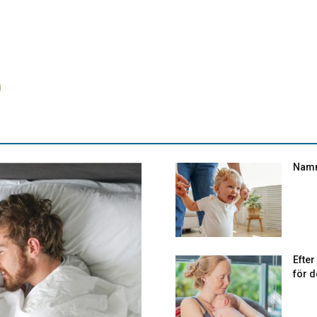
Namn
Efte
för d