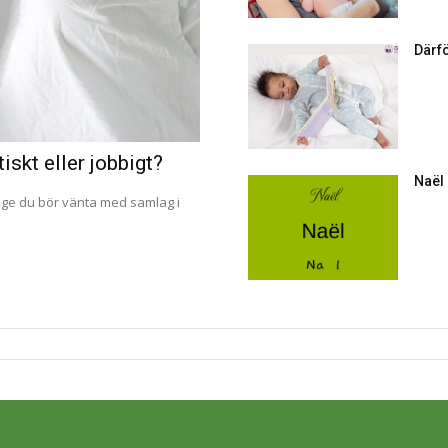
Därf
iskt eller jobbigt?
Naël
änge du bör vänta med samlag i