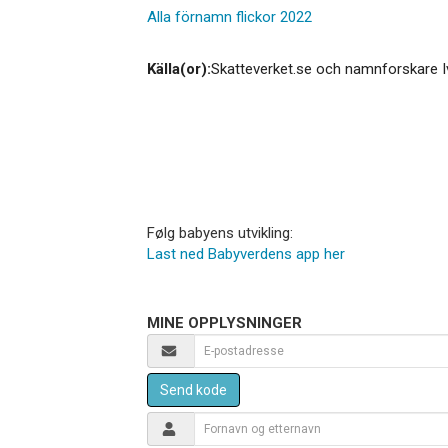
Alla förnamn flickor 2022
Källa(or):
Skatteverket.se och namnforskare I
Følg babyens utvikling:
Last ned Babyverdens app her
MINE OPPLYSNINGER
Send kode