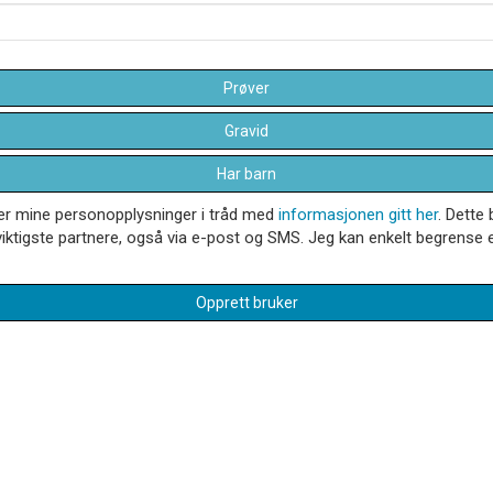
Prøver
Gravid
Har barn
dler mine personopplysninger i tråd med
informasjonen gitt her
. Dette 
iktigste partnere, også via e-post og SMS. Jeg kan enkelt begrense el
Opprett bruker