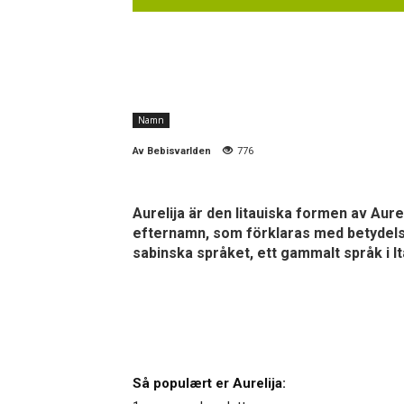
Namn
Av
Bebisvarlden
776
Aurelija är den litauiska formen av Aure
efternamn, som förklaras med betydelse
sabinska språket, ett gammalt språk i It
Så populært er Aurelija: