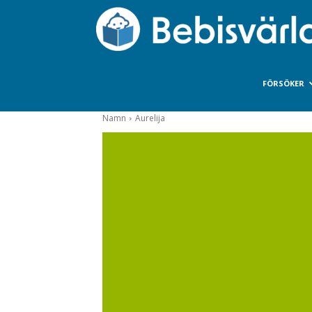
FÖRSÖKER
Namn
Aurelija