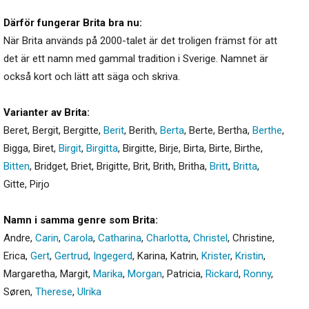
Därför fungerar Brita bra nu:
När Brita används på 2000-talet är det troligen främst för att
det är ett namn med gammal tradition i Sverige. Namnet är
också kort och lätt att säga och skriva.
Varianter av Brita:
Beret
,
Bergit
,
Bergitte
,
Berit
,
Berith
,
Berta
,
Berte
,
Bertha
,
Berthe
,
Bigga
,
Biret
,
Birgit
,
Birgitta
,
Birgitte
,
Birje
,
Birta
,
Birte
,
Birthe
,
Bitten
,
Bridget
,
Briet
,
Brigitte
,
Brit
,
Brith
,
Britha
,
Britt
,
Britta
,
Gitte
,
Pirjo
Namn i samma genre som Brita:
Andre
,
Carin
,
Carola
,
Catharina
,
Charlotta
,
Christel
,
Christine
,
Erica
,
Gert
,
Gertrud
,
Ingegerd
,
Karina
,
Katrin
,
Krister
,
Kristin
,
Margaretha
,
Margit
,
Marika
,
Morgan
,
Patricia
,
Rickard
,
Ronny
,
Søren
,
Therese
,
Ulrika