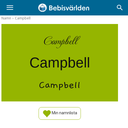
Namn
Campbell
Campbell
Campbell
Campbell
Min namnlista