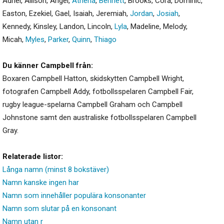
Adriel
,
Allison
,
Angel
,
Athena
,
Bennett
,
Brooks
,
Cora
,
Dominic
,
Easton
,
Ezekiel
,
Gael
,
Isaiah
,
Jeremiah
,
Jordan
,
Josiah
,
Kennedy
,
Kinsley
,
Landon
,
Lincoln
,
Lyla
,
Madeline
,
Melody
,
Micah
,
Myles
,
Parker
,
Quinn
,
Thiago
Du känner Campbell från:
Boxaren Campbell Hatton, skidskytten Campbell Wright,
fotografen Campbell Addy, fotbollsspelaren Campbell Fair,
rugby league-spelarna Campbell Graham och Campbell
Johnstone samt den australiske fotbollsspelaren Campbell
Gray.
Relaterade listor:
Långa namn (minst 8 bokstäver)
Namn kanske ingen har
Namn som innehåller populära konsonanter
Namn som slutar på en konsonant
Namn utan r