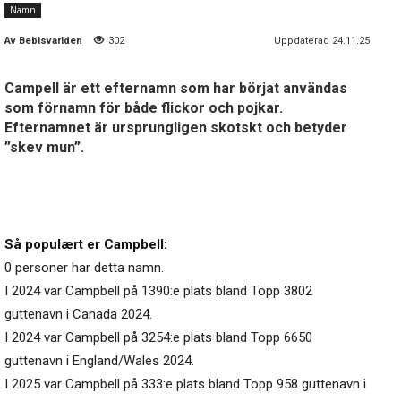
Namn
Av
Bebisvarlden
302
Uppdaterad 24.11.25
Campell är ett efternamn som har börjat användas
som förnamn för både flickor och pojkar.
Efternamnet är ursprungligen skotskt och betyder
”skev mun”.
Så populært er Campbell:
0 personer har detta namn.
I 2024 var Campbell på 1390:e plats bland Topp 3802
guttenavn i Canada 2024.
I 2024 var Campbell på 3254:e plats bland Topp 6650
guttenavn i England/Wales 2024.
I 2025 var Campbell på 333:e plats bland Topp 958 guttenavn i