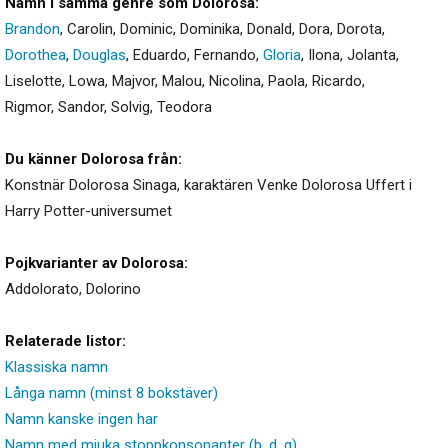
Namn i samma genre som Dolorosa:
Brandon
,
Carolin
,
Dominic
,
Dominika
,
Donald
,
Dora
,
Dorota
,
Dorothea
,
Douglas
,
Eduardo
,
Fernando
,
Gloria
,
Ilona
,
Jolanta
,
Liselotte
,
Lowa
,
Majvor
,
Malou
,
Nicolina
,
Paola
,
Ricardo
,
Rigmor
,
Sandor
,
Solvig
,
Teodora
Du känner Dolorosa från:
Konstnär Dolorosa Sinaga, karaktären Venke Dolorosa Uffert i
Harry Potter-universumet
Pojkvarianter av Dolorosa:
Addolorato
,
Dolorino
Relaterade listor:
Klassiska namn
Långa namn (minst 8 bokstäver)
Namn kanske ingen har
Namn med mjuka stoppkonsonanter (b, d, g)