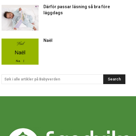
Därför passar läsning så bra före
läggdags
Naël
Search
Søk i alle artikler på Babyverden