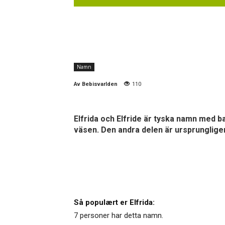
Namn
Av
Bebisvarlden
110
Elfrida och Elfride är tyska namn med b
väsen. Den andra delen är ursprungligen
Så populært er Elfrida:
7 personer har detta namn.