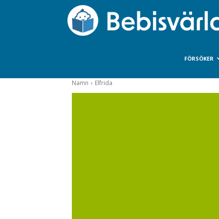
FÖRSÖKER
Namn
Elfrida