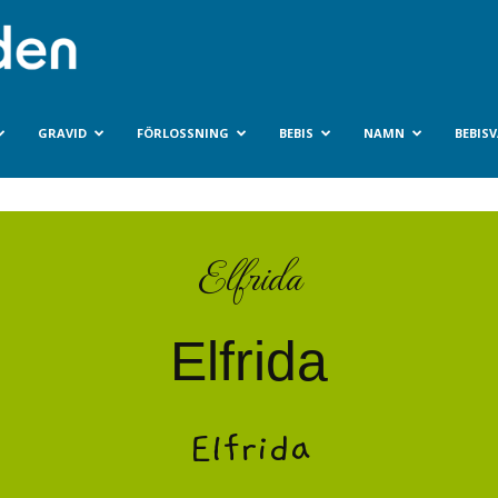
Bebisvarlden.se
GRAVID
FÖRLOSSNING
BEBIS
NAMN
BEBIS
Elfrida
Elfrida
Elfrida