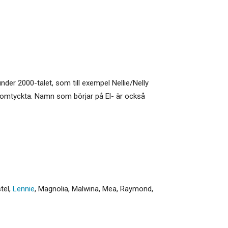
der 2000-talet, som till exempel Nellie/Nelly
r omtyckta. Namn som börjar på El- är också
stel
,
Lennie
,
Magnolia
,
Malwina
,
Mea
,
Raymond
,