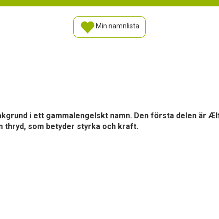
Min namnlista
akgrund i ett gammalengelskt namn. Den första delen är Ælf
 thryd, som betyder styrka och kraft.