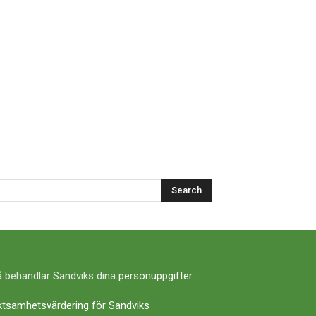
Search
 behandlar Sandviks dina
personuppgifter
.
ktsamhetsvärdering för Sandviks