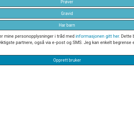
Prøver
Gravid
Har barn
dler mine personopplysninger i tråd med
informasjonen gitt her
. Dette 
iktigste partnere, også via e-post og SMS. Jeg kan enkelt begrense el
Opprett bruker