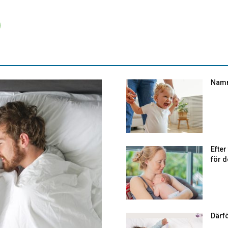
Namn
Efte
för d
Därf