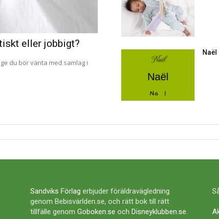
iskt eller jobbigt?
Naël
änge du bör vänta med samlag i
Sandviks Förlag
erbjuder föräldravägledning
Så
genom Bebisvärlden.se, och rätt bok till rätt
tillfälle genom
Goboken.se
och
Disneyklubben.se
.
A