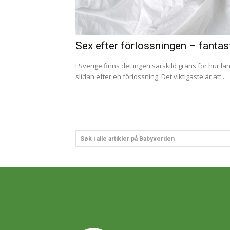
Sex efter förlossningen – fantast
I Sverige finns det ingen särskild gräns för hur l
slidan efter en förlossning. Det viktigaste är att...
Søk i alle artikler på Babyverden