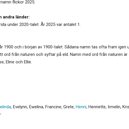
örnamn flickor 2025.
h andra länder:
rida under 2020-talet. År 2025 var antalet 1.
r 1900 och i början av 1900-talet. Sådana namn tas ofta fram igen un
ett ord från naturen och syftar på eld. Namn med ord från naturen ä
e, Eline och Ellie.
elinda
,
Evelynn
,
Ewelina
,
Francine
,
Grete
,
Henni
,
Henriette
,
Irmelin
,
Kri
y