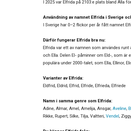
I 2025 var Elfrida på 2103:e plats bland Alla f
Användning av namnet Elfrida i Sverige oc
I Sverige har 0–2 flickor per år fått namnet Elf
Därför fungerar Elfrida bra nu:
Elfrida var ett av namnen som användes runt å
och Ella. Delen El- påminner om Eld-, som är 
populära under 2000-talet, som Ella, Ellinor, Elis
Varianter av Elfrida:
Eldfrid
,
Eldrid
,
Elfrid
,
Elfride
,
Elfrieda
,
Elfriede
Namn i samma genre som Elfrida:
Adine
,
Almar
,
Amel
,
Amelija
,
Ansgar
,
Aveline
,
B
Rikke
,
Rupert
,
Silke
,
Tilja
,
Valtteri
,
Vendel
,
Zigg