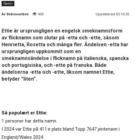
Namn
Av
Bebisvarlden
403
Uppdaterad 02.10.25
Ettie är ursprungligen en engelsk smeknamnsform
av flicknamn som slutar på -etta och -ette, såsom
Henrietta, Rosetta och många fler. Ändelsen -etta har
ursprungligen uppkommit som en
smeknamnsändelse i flicknamn på italienska, spanska
och portugisiska, och -ette på franska. Både
ändelserna -etta och -ette, liksom namnet Ettie,
betyder ”liten”.
Så populært er Ettie:
1 personer har detta namn.
I 2024 var Ettie på 411:e plats bland Topp 7647 jentenavn i
England/Wales 2024.