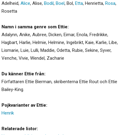
Adelheid
,
Alice
,
Alise
,
Bodil
,
Boel
,
Bol
,
Etta
,
Henrietta
,
Rosa
,
Rosetta
Namn i samma genre som Ettie:
Adalynn
,
Anike
,
Aubree
,
Dicken
,
Eimar
,
Enola
,
Fredrikke
,
Hagbart
,
Harlie
,
Helmie
,
Helmine
,
Ingebrikt
,
Kaie
,
Karlie
,
Libe
,
Lismarie
,
Luie
,
Lulli
,
Maddie
,
Odetta
,
Rubie
,
Sekine
,
Syver
,
Venche
,
Vivie
,
Wendel
,
Zacharie
Du känner Ettie från:
Författaren Ettie Bierman, skribenterna Ettie Rout och Ettie
Bailey-King.
Pojkvarianter av Ettie:
Henrik
Relaterade listor: