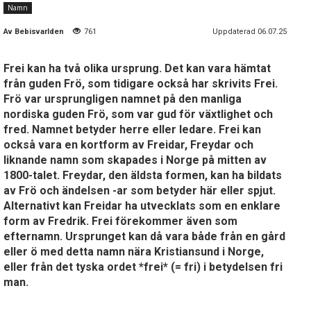
Namn
Av
Bebisvarlden
761
Uppdaterad 06.07.25
Frei kan ha två olika ursprung. Det kan vara hämtat
från guden Frö, som tidigare också har skrivits Frei.
Frö var ursprungligen namnet på den manliga
nordiska guden Frö, som var gud för växtlighet och
fred. Namnet betyder herre eller ledare. Frei kan
också vara en kortform av Freidar, Freydar och
liknande namn som skapades i Norge på mitten av
1800-talet. Freydar, den äldsta formen, kan ha bildats
av Frö och ändelsen -ar som betyder här eller spjut.
Alternativt kan Freidar ha utvecklats som en enklare
form av Fredrik. Frei förekommer även som
efternamn. Ursprunget kan då vara både från en gård
eller ö med detta namn nära Kristiansund i Norge,
eller från det tyska ordet *frei* (= fri) i betydelsen fri
man.