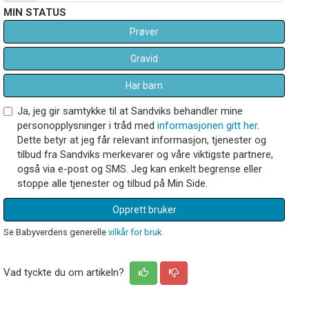
MIN STATUS
Prøver
Gravid
Har barn
Ja, jeg gir samtykke til at Sandviks behandler mine
personopplysninger i tråd med
informasjonen gitt her
.
Dette betyr at jeg får relevant informasjon, tjenester og
tilbud fra Sandviks merkevarer og våre viktigste partnere,
også via e-post og SMS. Jeg kan enkelt begrense eller
stoppe alle tjenester og tilbud på Min Side.
Opprett bruker
Se Babyverdens generelle
vilkår for bruk
Vad tyckte du om artikeln?