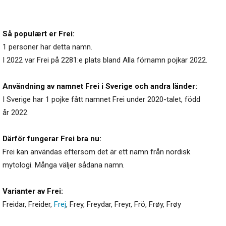
Så populært er Frei:
1 personer har detta namn.
I 2022 var Frei på 2281:e plats bland Alla förnamn pojkar 2022.
Användning av namnet Frei i Sverige och andra länder:
I Sverige har 1 pojke fått namnet Frei under 2020-talet, född
år 2022.
Därför fungerar Frei bra nu:
Frei kan användas eftersom det är ett namn från nordisk
mytologi. Många väljer sådana namn.
Varianter av Frei:
Freidar
,
Freider
,
Frej
,
Frey
,
Freydar
,
Freyr
,
Frö
,
Frøy
,
Frøy