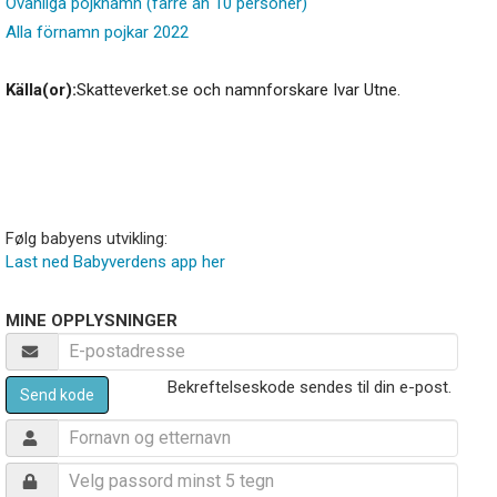
Ovanliga pojknamn (färre än 10 personer)
Alla förnamn pojkar 2022
Källa(or):
Skatteverket.se och namnforskare Ivar Utne.
Følg babyens utvikling:
Last ned Babyverdens app her
MINE OPPLYSNINGER
Bekreftelseskode sendes til din e-post.
Send kode