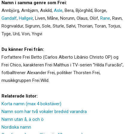
Namn i samma genre som Frei:
Annbjörg
,
Arnbjørn
,
Askild
,
Asle
,
Bera
,
Björghild
,
Borge
,
Gandalf
,
Hallgeir
,
Liven
,
Måne
,
Norunn
,
Olaus
,
Olöf
,
Rane
,
Ravn
,
Rögnvaldur
,
Sigrunn
,
Sole
,
Sturle
,
Sølvi
,
Thorian
,
Toran
,
Torjus
,
Tyge
,
Urd
,
Von
,
Yngvi
Du känner Frei från:
Forfattere Frei Betto (Carlos Alberto Libânio Christo OP) og
Frei Chico, karakteren Frei Malthus i TV-serien ”Hilda Furacão”,
fotballtrener Alexander Frei, politiker Thorsten Frei,
musikkgruppen Frei.Wild.
Relaterade listor:
Korta namn (max 4 bokstäver)
Namn som har två vokaler bredvid varandra
Namn utan å, ä och ö
Nordiska namn