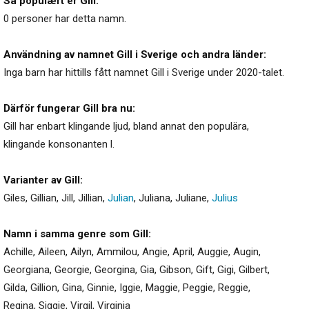
Så populært er Gill:
0 personer har detta namn.
Användning av namnet Gill i Sverige och andra länder:
Inga barn har hittills fått namnet Gill i Sverige under 2020-talet.
Därför fungerar Gill bra nu:
Gill har enbart klingande ljud, bland annat den populära,
klingande konsonanten l.
Varianter av Gill:
Giles
,
Gillian
,
Jill
,
Jillian
,
Julian
,
Juliana
,
Juliane
,
Julius
Namn i samma genre som Gill:
Achille
,
Aileen
,
Ailyn
,
Ammilou
,
Angie
,
April
,
Auggie
,
Augin
,
Georgiana
,
Georgie
,
Georgina
,
Gia
,
Gibson
,
Gift
,
Gigi
,
Gilbert
,
Gilda
,
Gillion
,
Gina
,
Ginnie
,
Iggie
,
Maggie
,
Peggie
,
Reggie
,
Regina
,
Siggie
,
Virgil
,
Virginia