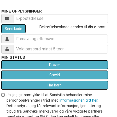
MINE OPPLYSNINGER
Bekreftelseskode sendes til din e-post.
Send kode
MIN STATUS
Prøver
Gravid
Har barn
Ja, jeg gir samtykke til at Sandviks behandler mine
personopplysninger i tråd med
informasjonen gitt her
.
Dette betyr at jeg får relevant informasjon, tjenester og
tilbud fra Sandviks merkevarer og våre viktigste partnere,
også via e-post og SMS. Jeg kan enkelt begrense eller