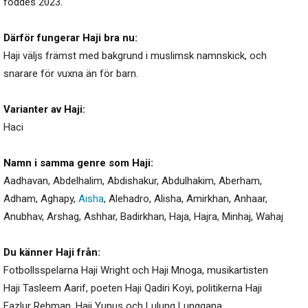
föddes 2023.
Därför fungerar Haji bra nu:
Haji väljs främst med bakgrund i muslimsk namnskick, och
snarare för vuxna än för barn.
Varianter av Haji:
Haci
Namn i samma genre som Haji:
Aadhavan
,
Abdelhalim
,
Abdishakur
,
Abdulhakim
,
Aberham
,
Adham
,
Aghapy
,
Aisha
,
Alehadro
,
Alisha
,
Amirkhan
,
Anhaar
,
Anubhav
,
Arshag
,
Ashhar
,
Badirkhan
,
Haja
,
Hajra
,
Minhaj
,
Wahaj
Du känner Haji från:
Fotbollsspelarna Haji Wright och Haji Mnoga, musikartisten
Haji Tasleem Aarif, poeten Haji Qadiri Koyi, politikerna Haji
Fazlur Rehman, Haji Yunus och Lulung Lunggana.