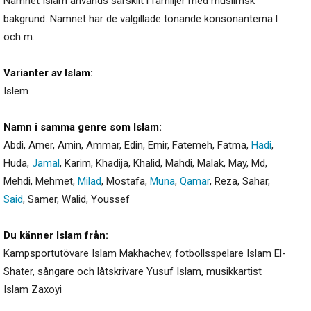
Namnet Islam används särskilt i familjer med muslimsk
bakgrund. Namnet har de välgillade tonande konsonanterna l
och m.
Varianter av Islam:
Islem
Namn i samma genre som Islam:
Abdi
,
Amer
,
Amin
,
Ammar
,
Edin
,
Emir
,
Fatemeh
,
Fatma
,
Hadi
,
Huda
,
Jamal
,
Karim
,
Khadija
,
Khalid
,
Mahdi
,
Malak
,
May
,
Md
,
Mehdi
,
Mehmet
,
Milad
,
Mostafa
,
Muna
,
Qamar
,
Reza
,
Sahar
,
Said
,
Samer
,
Walid
,
Youssef
Du känner Islam från:
Kampsportutövare Islam Makhachev, fotbollsspelare Islam El-
Shater, sångare och låtskrivare Yusuf Islam, musikkartist
Islam Zaxoyi