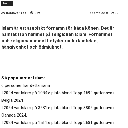
Namn
Av
Bebisvarlden
289
Uppdaterad 01.09.25
Islam är ett arabiskt förnamn för båda könen. Det är
hämtat från namnet på religionen islam. Förnamnet
och religionsnamnet betyder underkastelse,
hängivenhet och ödmjukhet.
Så populært er Islam:
6 personer har detta namn.
I 2024 var Islam på 1084:e plats bland Topp 1592 guttenavn i
Belgia 2024.
I 2024 var Islam på 3231:e plats bland Topp 3802 guttenavn i
Canada 2024.
I 2024 var Islam på 1511:e plats bland Topp 2681 guttenavn i