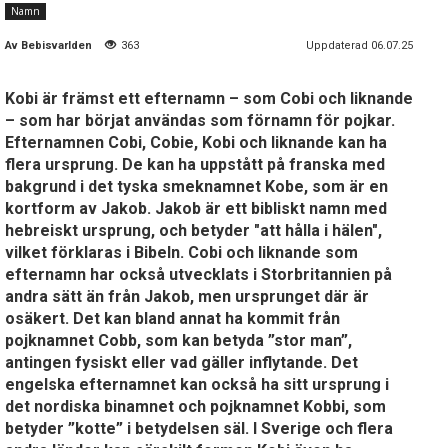
Namn
Av
Bebisvarlden
363
Uppdaterad 06.07.25
Kobi är främst ett efternamn – som Cobi och liknande
– som har börjat användas som förnamn för pojkar.
Efternamnen Cobi, Cobie, Kobi och liknande kan ha
flera ursprung. De kan ha uppstått på franska med
bakgrund i det tyska smeknamnet Kobe, som är en
kortform av Jakob. Jakob är ett bibliskt namn med
hebreiskt ursprung, och betyder "att hålla i hälen",
vilket förklaras i Bibeln. Cobi och liknande som
efternamn har också utvecklats i Storbritannien på
andra sätt än från Jakob, men ursprunget där är
osäkert. Det kan bland annat ha kommit från
pojknamnet Cobb, som kan betyda ”stor man”,
antingen fysiskt eller vad gäller inflytande. Det
engelska efternamnet kan också ha sitt ursprung i
det nordiska binamnet och pojknamnet Kobbi, som
betyder ”kotte” i betydelsen säl. I Sverige och flera