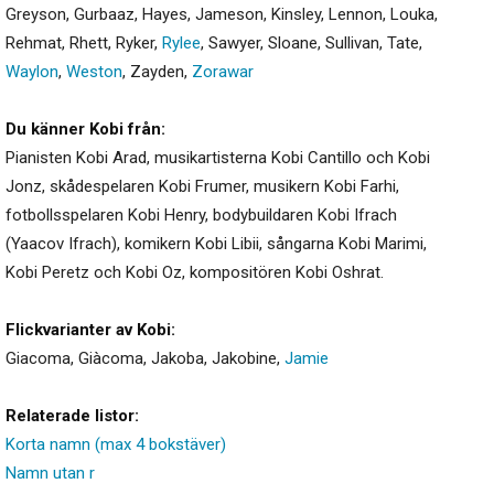
Greyson
,
Gurbaaz
,
Hayes
,
Jameson
,
Kinsley
,
Lennon
,
Louka
,
Rehmat
,
Rhett
,
Ryker
,
Rylee
,
Sawyer
,
Sloane
,
Sullivan
,
Tate
,
Waylon
,
Weston
,
Zayden
,
Zorawar
Du känner Kobi från:
Pianisten Kobi Arad, musikartisterna Kobi Cantillo och Kobi
Jonz, skådespelaren Kobi Frumer, musikern Kobi Farhi,
fotbollsspelaren Kobi Henry, bodybuildaren Kobi Ifrach
(Yaacov Ifrach), komikern Kobi Libii, sångarna Kobi Marimi,
Kobi Peretz och Kobi Oz, kompositören Kobi Oshrat.
Flickvarianter av Kobi:
Giacoma
,
Giàcoma
,
Jakoba
,
Jakobine
,
Jamie
Relaterade listor:
Korta namn (max 4 bokstäver)
Namn utan r