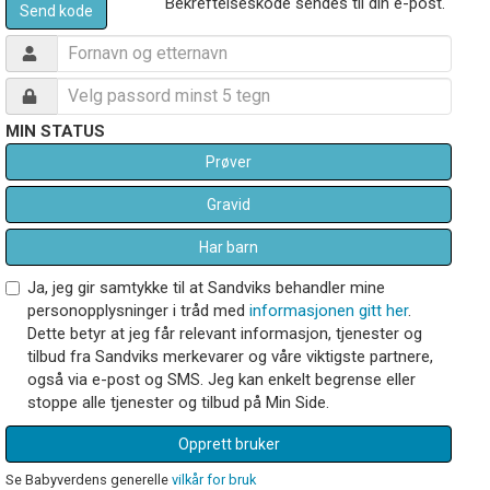
Bekreftelseskode sendes til din e-post.
Send kode
MIN STATUS
Prøver
Gravid
Har barn
Ja, jeg gir samtykke til at Sandviks behandler mine
personopplysninger i tråd med
informasjonen gitt her
.
Dette betyr at jeg får relevant informasjon, tjenester og
tilbud fra Sandviks merkevarer og våre viktigste partnere,
også via e-post og SMS. Jeg kan enkelt begrense eller
stoppe alle tjenester og tilbud på Min Side.
Opprett bruker
Se Babyverdens generelle
vilkår for bruk