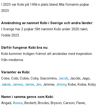
I 2023 var Kobi på 1456:e plats bland Alla förnamn pojkar
2023.
Användning av namnet Kobi i Sverige och andra länder:
I Sverige har 2 pojkar fått namnet Kobi under 2020-talet,
födda 2023.
Därför fungerar Kobi bra nu:
Kobi kommer troligen främst att användas med inspiration
från medierna.
Varianter av Kobi:
Cobe
,
Cobi
,
Cobie
,
Coby
,
Giacomino
,
Jacob
,
Jacobi
,
Jago
,
Jakob
,
James
,
Jamie
,
Jim
,
Jimmie
,
Jimmy
,
Kobe
,
Kobie
,
Koby
Namn i samma genre som Kobi:
Angad
,
Asees
,
Beckett
,
Brooks
,
Bryson
,
Carson
,
Flavie
,