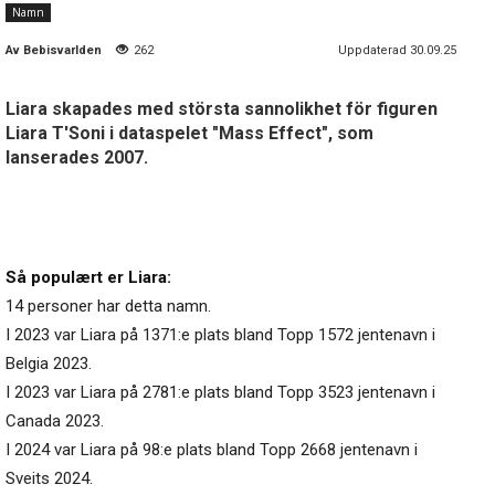
Namn
Av
Bebisvarlden
262
Uppdaterad 30.09.25
Liara skapades med största sannolikhet för figuren
Liara T'Soni i dataspelet "Mass Effect", som
lanserades 2007.
Så populært er Liara:
14 personer har detta namn.
I 2023 var Liara på 1371:e plats bland Topp 1572 jentenavn i
Belgia 2023.
I 2023 var Liara på 2781:e plats bland Topp 3523 jentenavn i
Canada 2023.
I 2024 var Liara på 98:e plats bland Topp 2668 jentenavn i
Sveits 2024.