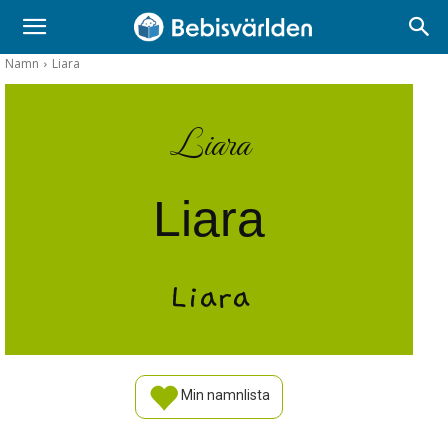
Namn
Liara
Liara
Liara
Liara
Min namnlista