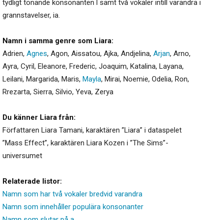
tydligt tonande konsonanten l samt två vokaler intill varandra i
grannstavelser, ia.
Namn i samma genre som Liara:
Adrien
,
Agnes
,
Agon
,
Aissatou
,
Ajka
,
Andjelina
,
Arjan
,
Arno
,
Ayra
,
Cyril
,
Eleanore
,
Frederic
,
Joaquim
,
Katalina
,
Layana
,
Leilani
,
Margarida
,
Maris
,
Mayla
,
Mirai
,
Noemie
,
Odelia
,
Ron
,
Rrezarta
,
Sierra
,
Silvio
,
Yeva
,
Zerya
Du känner Liara från:
Författaren Liara Tamani, karaktären ”Liara” i dataspelet
”Mass Effect”, karaktären Liara Kozen i ”The Sims”-
universumet
Relaterade listor:
Namn som har två vokaler bredvid varandra
Namn som innehåller populära konsonanter
Namn som slutar på a