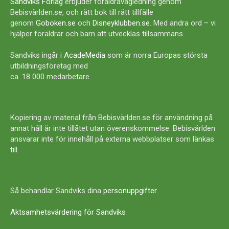
Sandviks Förlag
erbjuder föräldravägledning genom
Bebisvärlden.se, och rätt bok till rätt tillfälle
genom
Goboken.se
och
Disneyklubben.se
. Med andra ord – vi
hjälper föräldrar och barn att utvecklas tillsammans.
Sandviks ingår i
AcadeMedia
som är norra Europas största
utbildningsföretag med
ca. 18 000 medarbetare.
Kopiering av material från Bebisvärlden.se för användning på
annat håll är inte tillåtet utan överenskommelse. Bebisvärlden
ansvarar inte för innehåll på externa webbplatser som länkas
till.
Så behandlar Sandviks dina
personuppgifter
.
Aktsamhetsvärdering för Sandviks