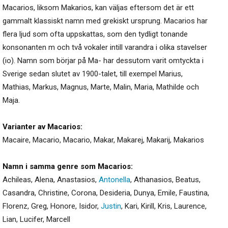
Macarios, liksom Makarios, kan väljas eftersom det är ett
gammalt klassiskt namn med grekiskt ursprung. Macarios har
flera ljud som ofta uppskattas, som den tydligt tonande
konsonanten m och två vokaler intill varandra i olika stavelser
(io). Namn som börjar på Ma- har dessutom varit omtyckta i
Sverige sedan slutet av 1900-talet, till exempel Marius,
Mathias, Markus, Magnus, Marte, Malin, Maria, Mathilde och
Maja.
Varianter av Macarios:
Macaire
,
Macario
,
Macario
,
Makar
,
Makarej
,
Makarij
,
Makarios
Namn i samma genre som Macarios:
Achileas
,
Alena
,
Anastasios
,
Antonella
,
Athanasios
,
Beatus
,
Casandra
,
Christine
,
Corona
,
Desideria
,
Dunya
,
Emile
,
Faustina
,
Florenz
,
Greg
,
Honore
,
Isidor
,
Justin
,
Kari
,
Kirill
,
Kris
,
Laurence
,
Lian
,
Lucifer
,
Marcell