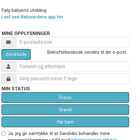
Følg babyens utvikling:
Last ned Babyverdens app her
MINE OPPLYSNINGER
Bekreftelseskode sendes til din e-post.
Send kode
MIN STATUS
Prøver
Gravid
Har barn
Ja, jeg gir samtykke til at Sandviks behandler mine
personopplysninger i tråd med
informasjonen gitt her
.