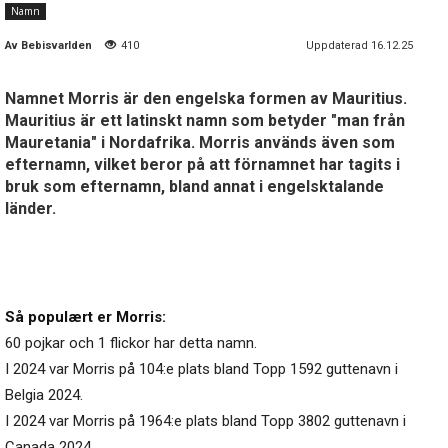
Namn
Av
Bebisvarlden
410
Uppdaterad 16.12.25
Namnet Morris är den engelska formen av Mauritius.
Mauritius är ett latinskt namn som betyder "man från
Mauretania" i Nordafrika. Morris används även som
efternamn, vilket beror på att förnamnet har tagits i
bruk som efternamn, bland annat i engelsktalande
länder.
Så populært er Morris:
60 pojkar och 1 flickor har detta namn.
I 2024 var Morris på 104:e plats bland Topp 1592 guttenavn i
Belgia 2024.
I 2024 var Morris på 1964:e plats bland Topp 3802 guttenavn i
Canada 2024.