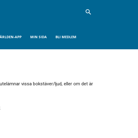
VÄRLDEN-APP
MIN SIDA
BLI MEDLEM
telämnar vissa bokstäver/ljud, eller om det är
.