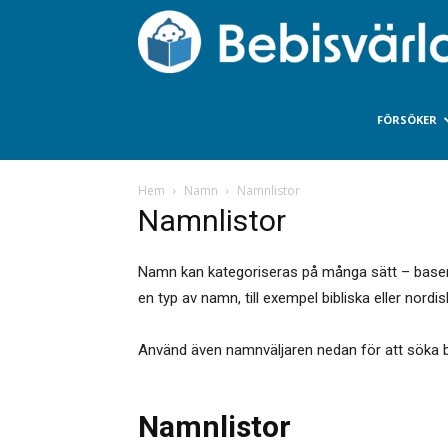
FÖRSÖKER
Hem
Namn
Namnlistor
Namnlistor
Namn kan kategoriseras på många sätt – baserat 
en typ av namn, till exempel bibliska eller nordis
Använd även namnväljaren nedan för att söka b
Namnlistor