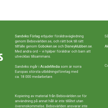
Sandviks Förlag
erbjuder föräldravägledning
Så
genom Bebisvärlden.se, och rätt bok till rätt
tillfälle genom
Goboken.se
och
Disneyklubben.se
.
A
Med andra ord – vi hjälper föräldrar och barn att
utvecklas tillsammans.
Co
Sandviks ingår i
AcadeMedia
som är norra
Europas största utbildningsföretag med
ca. 18 000 medarbetare.
Kopiering av material från Bebisvärlden.se för
användning på annat håll är inte tillåtet utan
överenskommelse. Bebisvärlden ansvarar inte