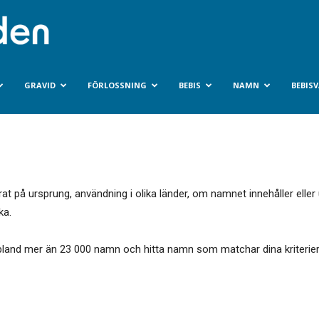
Bebisvarlden.se
GRAVID
FÖRLOSSNING
BEBIS
NAMN
BEBIS
på ursprung, användning i olika länder, om namnet innehåller eller u
ka.
land mer än 23 000 namn och hitta namn som matchar dina kriterier