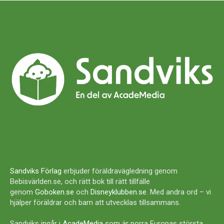
Sandviks Förlag
erbjuder föräldravägledning genom
Bebisvärlden.se, och rätt bok till rätt tillfälle
genom
Goboken.se
och
Disneyklubben.se
. Med andra ord – vi
hjälper föräldrar och barn att utvecklas tillsammans.
Sandviks ingår i
AcadeMedia
som är norra Europas största