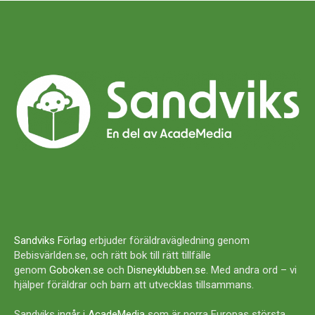
Sandviks Förlag
erbjuder föräldravägledning genom
Bebisvärlden.se, och rätt bok till rätt tillfälle
genom
Goboken.se
och
Disneyklubben.se
. Med andra ord – vi
hjälper föräldrar och barn att utvecklas tillsammans.
Sandviks ingår i
AcadeMedia
som är norra Europas största