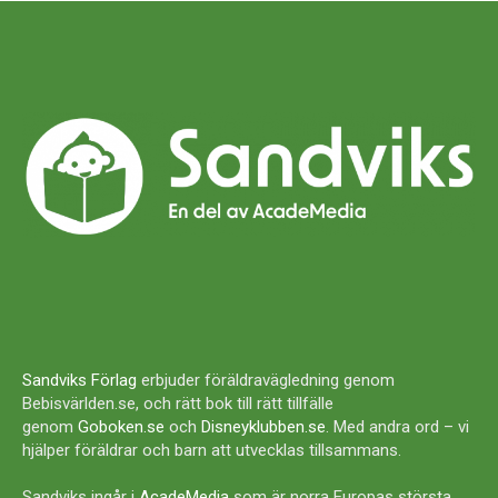
Sandviks Förlag
erbjuder föräldravägledning genom
Bebisvärlden.se, och rätt bok till rätt tillfälle
genom
Goboken.se
och
Disneyklubben.se
. Med andra ord – vi
hjälper föräldrar och barn att utvecklas tillsammans.
Sandviks ingår i
AcadeMedia
som är norra Europas största