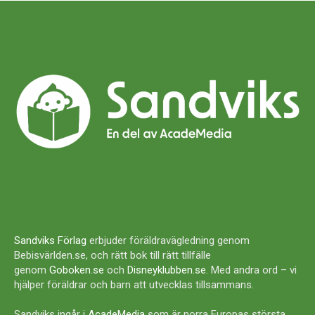
Sandviks Förlag
erbjuder föräldravägledning genom
Bebisvärlden.se, och rätt bok till rätt tillfälle
genom
Goboken.se
och
Disneyklubben.se
. Med andra ord – vi
hjälper föräldrar och barn att utvecklas tillsammans.
Sandviks ingår i
AcadeMedia
som är norra Europas största