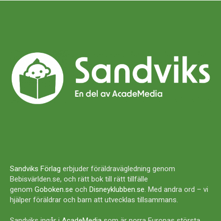
Sandviks Förlag
erbjuder föräldravägledning genom
Bebisvärlden.se, och rätt bok till rätt tillfälle
genom
Goboken.se
och
Disneyklubben.se
. Med andra ord – vi
hjälper föräldrar och barn att utvecklas tillsammans.
Sandviks ingår i
AcadeMedia
som är norra Europas största