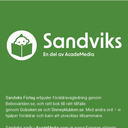
Sandviks Förlag
erbjuder föräldravägledning genom
Bebisvärlden.se, och rätt bok till rätt tillfälle
genom
Goboken.se
och
Disneyklubben.se
. Med andra ord – vi
hjälper föräldrar och barn att utvecklas tillsammans.
Sandviks ingår i
AcadeMedia
som är norra Europas största