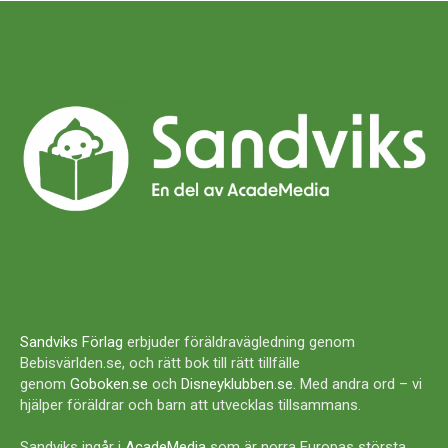
Sandviks Förlag
erbjuder föräldravägledning genom
Bebisvärlden.se, och rätt bok till rätt tillfälle
genom
Goboken.se
och
Disneyklubben.se
. Med andra ord – vi
hjälper föräldrar och barn att utvecklas tillsammans.
Sandviks ingår i
AcadeMedia
som är norra Europas största