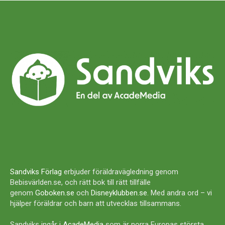
Sandviks Förlag
erbjuder föräldravägledning genom
Bebisvärlden.se, och rätt bok till rätt tillfälle
genom
Goboken.se
och
Disneyklubben.se
. Med andra ord – vi
hjälper föräldrar och barn att utvecklas tillsammans.
Sandviks ingår i
AcadeMedia
som är norra Europas största