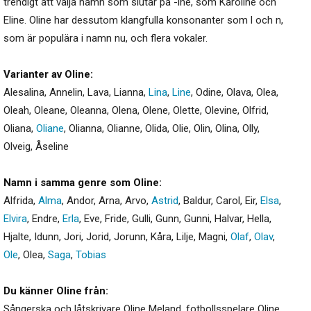
trendigt att välja namn som slutar på -ine, som Karoline och
Eline. Oline har dessutom klangfulla konsonanter som l och n,
som är populära i namn nu, och flera vokaler.
Varianter av Oline:
Alesalina
,
Annelin
,
Lava
,
Lianna
,
Lina
,
Line
,
Odine
,
Olava
,
Olea
,
Oleah
,
Oleane
,
Oleanna
,
Olena
,
Olene
,
Olette
,
Olevine
,
Olfrid
,
Oliana
,
Oliane
,
Olianna
,
Olianne
,
Olida
,
Olie
,
Olin
,
Olina
,
Olly
,
Olveig
,
Åseline
Namn i samma genre som Oline:
Alfrida
,
Alma
,
Andor
,
Arna
,
Arvo
,
Astrid
,
Baldur
,
Carol
,
Eir
,
Elsa
,
Elvira
,
Endre
,
Erla
,
Eve
,
Fride
,
Gulli
,
Gunn
,
Gunni
,
Halvar
,
Hella
,
Hjalte
,
Idunn
,
Jori
,
Jorid
,
Jorunn
,
Kåra
,
Lilje
,
Magni
,
Olaf
,
Olav
,
Ole
,
Olea
,
Saga
,
Tobias
Du känner Oline från:
Sångerska och låtskrivare Oline Meland, fotbollsspelare Oline