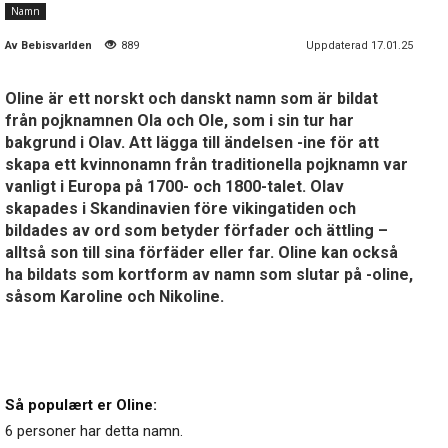
Namn
Av
Bebisvarlden
889
Uppdaterad 17.01.25
Oline är ett norskt och danskt namn som är bildat
från pojknamnen Ola och Ole, som i sin tur har
bakgrund i Olav. Att lägga till ändelsen -ine för att
skapa ett kvinnonamn från traditionella pojknamn var
vanligt i Europa på 1700- och 1800-talet. Olav
skapades i Skandinavien före vikingatiden och
bildades av ord som betyder förfader och ättling –
alltså son till sina förfäder eller far. Oline kan också
ha bildats som kortform av namn som slutar på -oline,
såsom Karoline och Nikoline.
Så populært er Oline:
6 personer har detta namn.