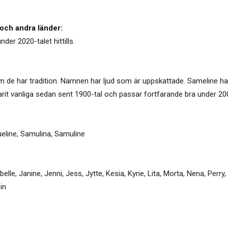
och andra länder:
der 2020-talet hittills.
 de har tradition. Namnen har ljud som är uppskattade. Sameline h
arit vanliga sedan sent 1900-tal och passar fortfarande bra under 200
eline
,
Samulina
,
Samuline
belle
,
Janine
,
Jenni
,
Jess
,
Jytte
,
Kesia
,
Kyrie
,
Lita
,
Morta
,
Nena
,
Perry
,
in