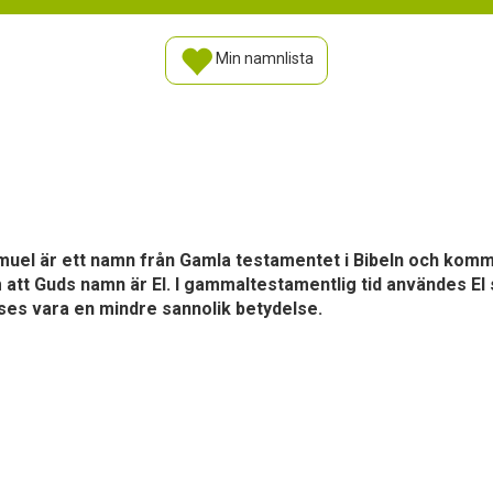
Min namnlista
muel är ett namn från Gamla testamentet i Bibeln och komm
att Guds namn är El. I gammaltestamentlig tid användes El 
es vara en mindre sannolik betydelse.