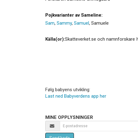
Pojkvarianter av Sameline:
Sam
,
Sammy
,
Samuel
,
Samuele
Källa(or):
Skatteverket.se och namnforskare I
Følg babyens utvikling:
Last ned Babyverdens app her
MINE OPPLYSNINGER
Send kode