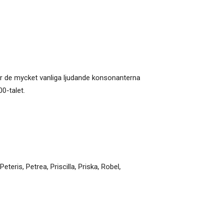
ar de mycket vanliga ljudande konsonanterna
0-talet.
Peteris
,
Petrea
,
Priscilla
,
Priska
,
Robel
,