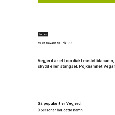
Namn
Av
Bebisvarlden
244
Vegjerd är ett nordiskt medeltidsnamn, 
skydd eller stängsel. Pojknamnet Vega
Så populært er Vegjerd:
0 personer har detta namn.