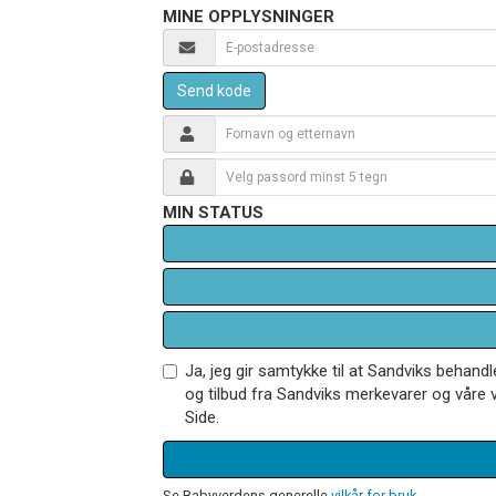
MINE OPPLYSNINGER
Send kode
MIN STATUS
Ja, jeg gir samtykke til at Sandviks behan
og tilbud fra Sandviks merkevarer og våre v
Side.
Se Babyverdens generelle
vilkår for bruk