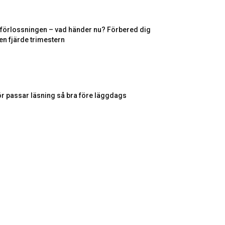
r förlossningen – vad händer nu? Förbered dig
en fjärde trimestern
ör passar läsning så bra före läggdags