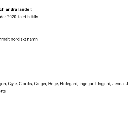
ch andra länder:
r 2020-talet hittills.
mmalt nordiskt namn.
jon
,
Gjyle
,
Gjördis
,
Greger
,
Hege
,
Hildegard
,
Ingegärd
,
Ingjerd
,
Jenna
,
J
tte