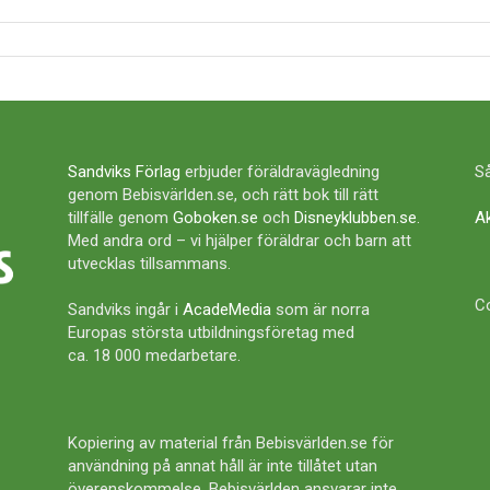
Sandviks Förlag
erbjuder föräldravägledning
Så
genom Bebisvärlden.se, och rätt bok till rätt
tillfälle genom
Goboken.se
och
Disneyklubben.se
.
A
Med andra ord – vi hjälper föräldrar och barn att
utvecklas tillsammans.
Co
Sandviks ingår i
AcadeMedia
som är norra
Europas största utbildningsföretag med
ca. 18 000 medarbetare.
Kopiering av material från Bebisvärlden.se för
användning på annat håll är inte tillåtet utan
överenskommelse. Bebisvärlden ansvarar inte