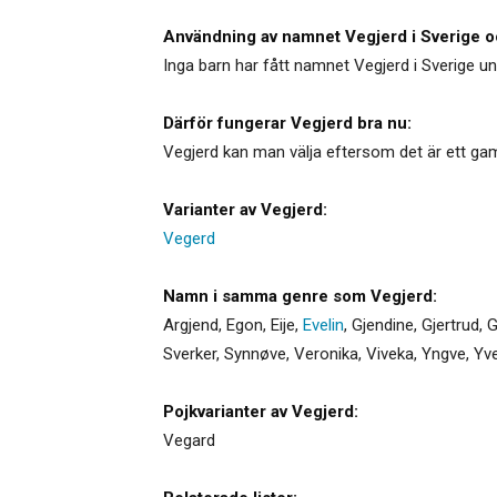
Användning av namnet Vegjerd i Sverige o
Inga barn har fått namnet Vegjerd i Sverige unde
Därför fungerar Vegjerd bra nu:
Vegjerd kan man välja eftersom det är ett ga
Varianter av Vegjerd:
Vegerd
Namn i samma genre som Vegjerd:
Argjend
,
Egon
,
Eije
,
Evelin
,
Gjendine
,
Gjertrud
,
G
Sverker
,
Synnøve
,
Veronika
,
Viveka
,
Yngve
,
Yve
Pojkvarianter av Vegjerd:
Vegard