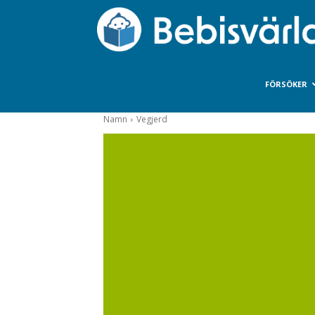
FÖRSÖKER
Namn
Vegjerd