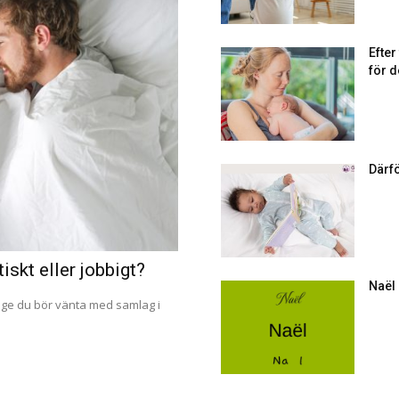
Efte
för d
Därf
iskt eller jobbigt?
Naël
änge du bör vänta med samlag i