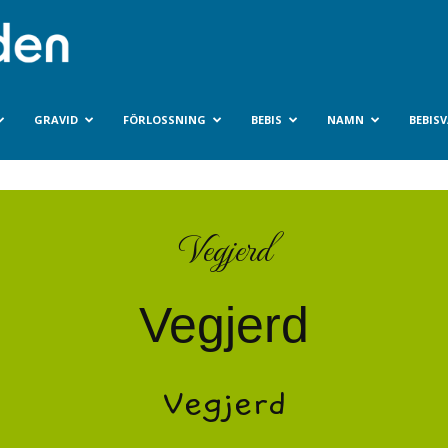
Bebisvarlden.se
GRAVID
FÖRLOSSNING
BEBIS
NAMN
BEBIS
Vegjerd
Vegjerd
Vegjerd