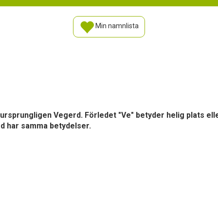
Min namnlista
ursprungligen Vegerd. Förledet "Ve" betyder helig plats el
rd har samma betydelser.