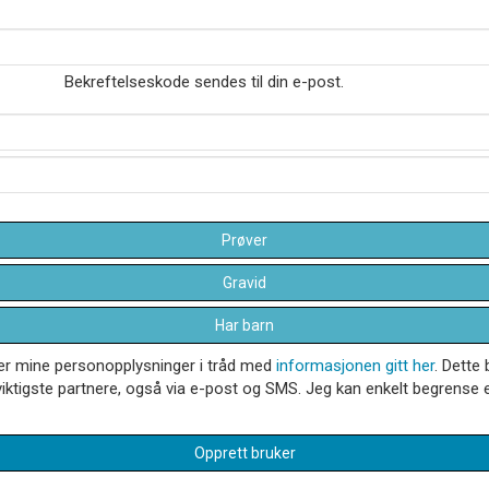
Bekreftelseskode sendes til din e-post.
Prøver
Gravid
Har barn
dler mine personopplysninger i tråd med
informasjonen gitt her
. Dette 
iktigste partnere, også via e-post og SMS. Jeg kan enkelt begrense el
Opprett bruker