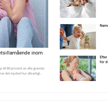
Namn
tetsillamående inom
Efte
för d
p till 80 procent av alla gravida
r det mycket hur allvarligt...