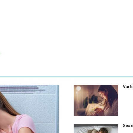
Varfö
Sex e