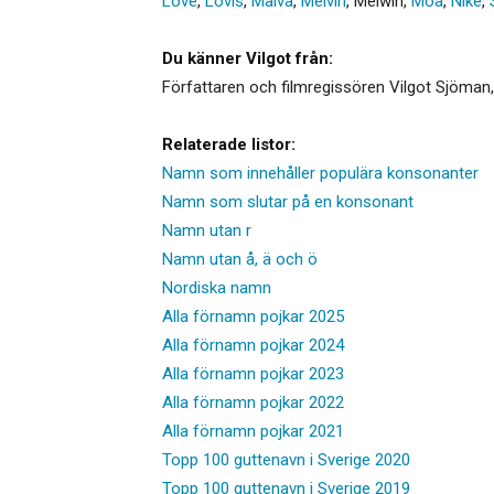
Love
,
Lovis
,
Malva
,
Melvin
,
Melwin
,
Moa
,
Nike
,
Du känner Vilgot från:
Författaren och filmregissören Vilgot Sjöman,
Relaterade listor:
Namn som innehåller populära konsonanter
Namn som slutar på en konsonant
Namn utan r
Namn utan å, ä och ö
Nordiska namn
Alla förnamn pojkar 2025
Alla förnamn pojkar 2024
Alla förnamn pojkar 2023
Alla förnamn pojkar 2022
Alla förnamn pojkar 2021
Topp 100 guttenavn i Sverige 2020
Topp 100 guttenavn i Sverige 2019