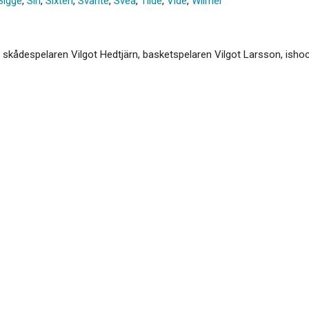
Sigge
,
Siri
,
Sixten
,
Svante
,
Svea
,
Tilde
,
Vide
,
Wilmer
 skådespelaren Vilgot Hedtjärn, basketspelaren Vilgot Larsson, isho