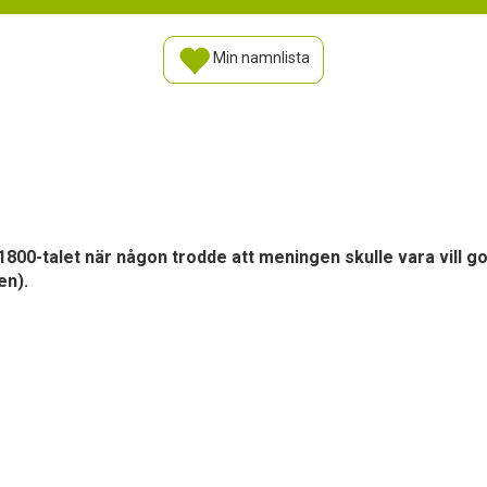
Min namnlista
1800-talet när någon trodde att meningen skulle vara vill 
en).