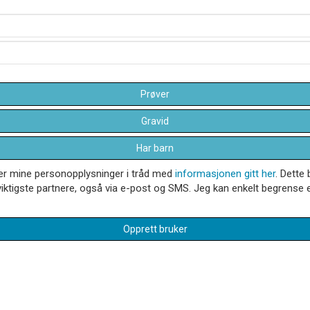
Prøver
Gravid
Har barn
dler mine personopplysninger i tråd med
informasjonen gitt her
. Dette 
iktigste partnere, også via e-post og SMS. Jeg kan enkelt begrense el
Opprett bruker