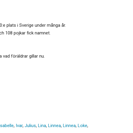
0:e plats i Sverige under många år.
ch 108 pojkar fick namnet.
ad föräldrar gillar nu.
Isabelle
,
Ivar
,
Julius
,
Lina
,
Linnea
,
Linnea
,
Loke
,