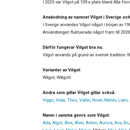
I 2025 var Vilgot på 109:e plats bland Alla fö
Användning av namnet Vilgot i Sverige och
I Sverige användes Vilgot något i början av 190
Användningen fluktuerade något fram till 2020
Därför fungerar Vilgot bra nu:
Vilgot används på grund av svensk tradition. 
Varianter av Vilgot:
Wilgot
,
Willgott
Andra som gillar Vilgot gillar också:
Viggo
,
Vidar
,
Theo
,
Valter
,
Noah
,
Melvin
,
Liam
,
Namn i samma genre som Vilgot:
Ada
,
Algot
,
Alve
,
Alvin
,
Anton
,
Aurora
,
Ava
,
Bo