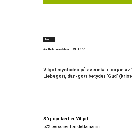
Namn
Av
Bebisvarlden
1077
Vilgot myntades på svenska i början av 
Liebegott, där -gott betyder 'Gud' (krist
Så populært er Vilgot:
522 personer har detta namn.