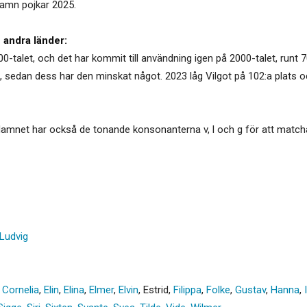
rnamn pojkar 2025.
 andra länder:
0-talet, och det har kommit till användning igen på 2000-talet, runt 7
, sedan dess har den minskat något. 2023 låg Vilgot på 102:a plats o
Namnet har också de tonande konsonanterna v, l och g för att matcha v
Ludvig
,
Cornelia
,
Elin
,
Elina
,
Elmer
,
Elvin
,
Estrid
,
Filippa
,
Folke
,
Gustav
,
Hanna
,